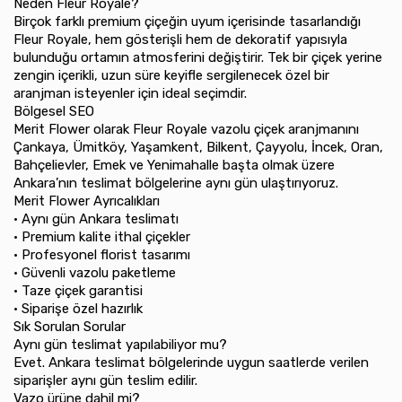
Neden Fleur Royale?
Birçok farklı premium çiçeğin uyum içerisinde tasarlandığı
Fleur Royale, hem gösterişli hem de dekoratif yapısıyla
bulunduğu ortamın atmosferini değiştirir. Tek bir çiçek yerine
zengin içerikli, uzun süre keyifle sergilenecek özel bir
aranjman isteyenler için ideal seçimdir.
Bölgesel SEO
Merit Flower olarak Fleur Royale vazolu çiçek aranjmanını
Çankaya, Ümitköy, Yaşamkent, Bilkent, Çayyolu, İncek, Oran,
Bahçelievler, Emek ve Yenimahalle başta olmak üzere
Ankara’nın teslimat bölgelerine aynı gün ulaştırıyoruz.
Merit Flower Ayrıcalıkları
•⁠ ⁠Aynı gün Ankara teslimatı
•⁠ ⁠Premium kalite ithal çiçekler
•⁠ ⁠Profesyonel florist tasarımı
•⁠ ⁠Güvenli vazolu paketleme
•⁠ ⁠Taze çiçek garantisi
•⁠ ⁠Siparişe özel hazırlık
Sık Sorulan Sorular
Aynı gün teslimat yapılabiliyor mu?
Evet. Ankara teslimat bölgelerinde uygun saatlerde verilen
siparişler aynı gün teslim edilir.
Vazo ürüne dahil mi?