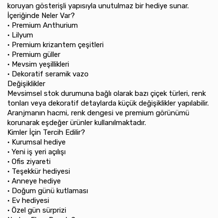
koruyan gösterişli yapısıyla unutulmaz bir hediye sunar.
İçeriğinde Neler Var?
•⁠ ⁠Premium Anthurium
•⁠ ⁠Lilyum
•⁠ ⁠Premium krizantem çeşitleri
•⁠ ⁠Premium güller
•⁠ ⁠Mevsim yeşillikleri
•⁠ ⁠Dekoratif seramik vazo
Değişiklikler
Mevsimsel stok durumuna bağlı olarak bazı çiçek türleri, renk
tonları veya dekoratif detaylarda küçük değişiklikler yapılabilir.
Aranjmanın hacmi, renk dengesi ve premium görünümü
korunarak eşdeğer ürünler kullanılmaktadır.
Kimler İçin Tercih Edilir?
•⁠ ⁠Kurumsal hediye
•⁠ ⁠Yeni iş yeri açılışı
•⁠ ⁠Ofis ziyareti
•⁠ ⁠Teşekkür hediyesi
•⁠ ⁠Anneye hediye
•⁠ ⁠Doğum günü kutlaması
•⁠ ⁠Ev hediyesi
•⁠ ⁠Özel gün sürprizi