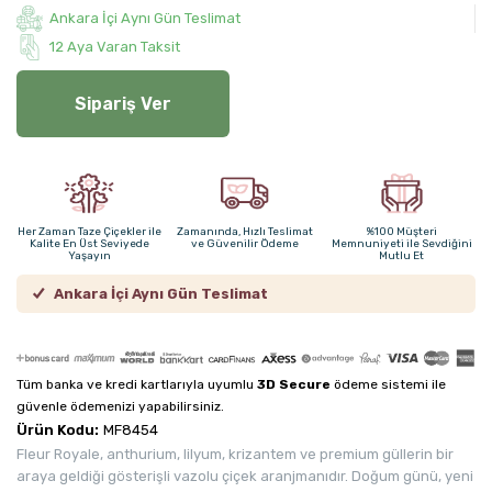
Ankara İçi Aynı Gün Teslimat
12 Aya Varan Taksit
Sipariş Ver
Her Zaman Taze Çiçekler ile
Zamanında, Hızlı Teslimat
%100 Müşteri
Kalite En Üst Seviyede
ve Güvenilir Ödeme
Memnuniyeti ile Sevdiğini
Yaşayın
Mutlu Et
Ankara İçi Aynı Gün Teslimat
Tüm banka ve kredi kartlarıyla uyumlu
3D Secure
ödeme sistemi ile
güvenle ödemenizi yapabilirsiniz.
Ürün Kodu:
MF8454
Fleur Royale, anthurium, lilyum, krizantem ve premium güllerin bir
araya geldiği gösterişli vazolu çiçek aranjmanıdır. Doğum günü, yeni