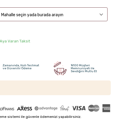
Mahalle seçin yada burada arayın
 Aya Varan Taksit
Zamanında, Hızlı Teslimat
%100 Müşteri
ve Güvenilir Ödeme
Memnuniyeti ile
Sevdiğini Mutlu Et
me sistemi ile güvenle ödemenizi yapabilirsiniz.