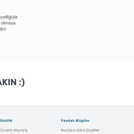
elliğiyle
i olmaya
ini
KIN :)
Gizlilik
Faydalı Bilgiler
Güvenli Alışveriş
Burçlara Göre Çiçekler