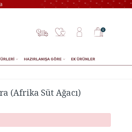
0
TÜRLERİ
HAZIRLANIŞA GÖRE
EK ÜRÜNLER
a (Afrika Süt Ağacı)