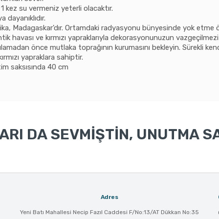
1 kez su vermeniz yeterli olacaktır.
a dayanıklıdır.
ika, Madagaskar'dır. Ortamdaki radyasyonu bünyesinde yok etme öz
tantik havası ve kırmızı yapraklarıyla dekorasyonunuzun vazgeçilmez
ulamadan önce mutlaka toprağının kurumasını bekleyin. Sürekli kend
ırmızı yapraklara sahiptir.
tim saksısında 40 cm
RI DA SEVMİŞTİN, UNUTMA SA
Adres
Yeni Batı Mahallesi Necip Fazıl Caddesi F/No:13/AT Dükkan No:35