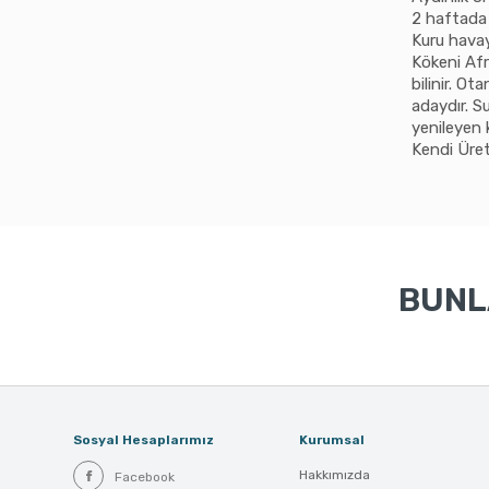
2 haftada 
Kuru havay
Kökeni Afr
bilinir. O
adaydır. S
yenileyen k
Kendi Üre
BUNLA
Sosyal Hesaplarımız
Kurumsal
Hakkımızda
Facebook