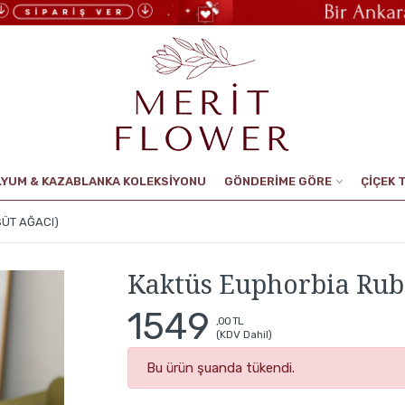
LYUM & KAZABLANKA KOLEKSİYONU
GÖNDERİME GÖRE
ÇİÇEK 
SÜT AĞACI)
Kaktüs Euphorbia Rubr
1549
,00 TL
(KDV Dahil)
Bu ürün şuanda tükendi.