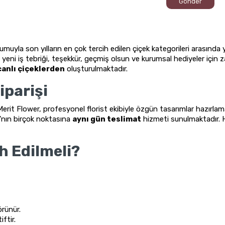
Gönder
uyla son yılların en çok tercih edilen çiçek kategorileri arasında y
eni iş tebriği, teşekkür, geçmiş olsun ve kurumsal hediyeler için za
 canlı çiçeklerden
oluşturulmaktadır.
iparişi
Merit Flower, profesyonel florist ekibiyle özgün tasarımlar hazırla
'nın birçok noktasına
aynı gün teslimat
hizmeti sunulmaktadır. H
h Edilmeli?
rünür.
iftir.