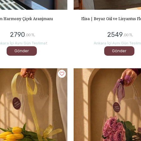
m Harmony Çiçek Aranjmanı
Elisa | Beyaz Gül ve Lisyantus F
2790
2549
,00 TL
,00 TL
kara İçi Aynı Gün Teslimat
Ankara İçi Aynı Gün Tesli
Gönder
Gönder