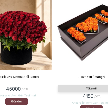
estic 250 Kırmızı Gül Kutusu
I Love You (Orange)
45000
Tükendi
,00 TL
4150
kara İçi Aynı Gün Teslimat
,00 TL
Gönder
Ankara İçi Aynı Gün Tesli