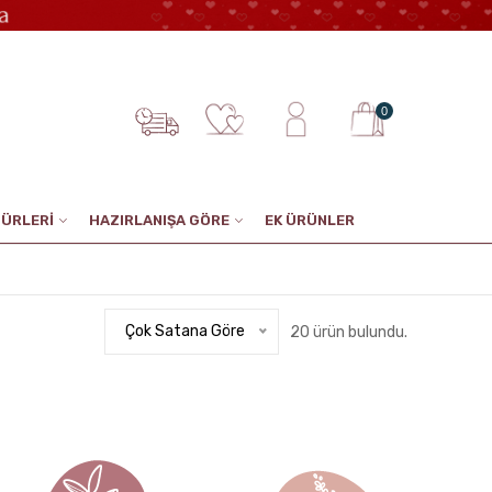
0
TÜRLERİ
HAZIRLANIŞA GÖRE
EK ÜRÜNLER
Çok Satana Göre
20 ürün bulundu.