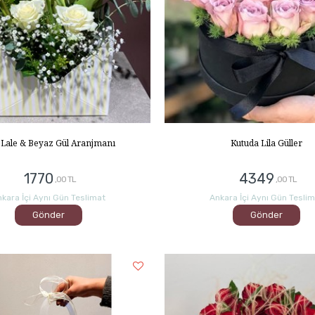
 Lale & Beyaz Gül Aranjmanı
Kutuda Lila Güller
1770
4349
,00 TL
,00 TL
kara İçi Aynı Gün Teslimat
Ankara İçi Aynı Gün Tesli
Gönder
Gönder