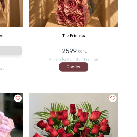
er
The Princess
2599
,00 TL
Ankara İçi Aynı Gün Teslimat
Gönder
mat