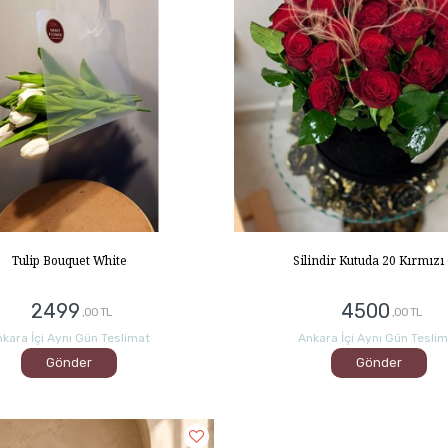
Tulip Bouquet White
Silindir Kutuda 20 Kırmızı
2499
4500
,00 TL
,00 TL
kara İçi Aynı Gün Teslimat
Ankara İçi Aynı Gün Tesli
Gönder
Gönder