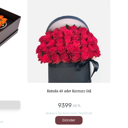
Kutuda 40 adet Kırmızı Gül
9399
,00 TL
Ankara İçi Aynı Gün Teslimat
Gönder
mat