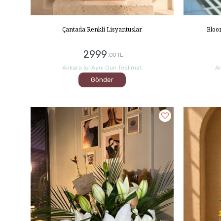
Çantada Renkli Lisyantuslar
Bloo
2999
,00 TL
Ankara İçi Aynı Gün Teslimat
An
Gönder