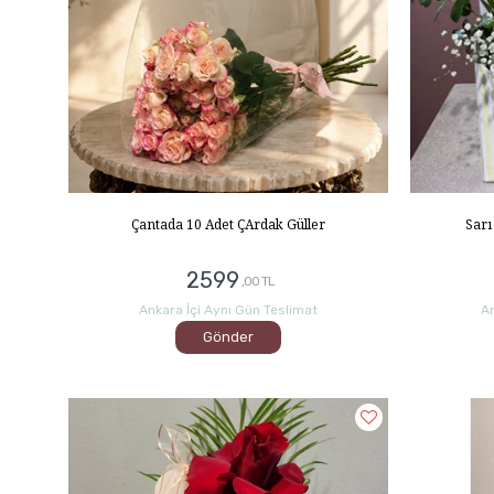
Çantada 10 Adet ÇArdak Güller
Sarı
2599
,00 TL
Ankara İçi Aynı Gün Teslimat
An
Gönder