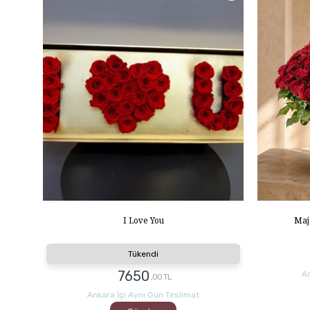
Maj
I Love You
Tükendi
7650
An
,00 TL
Ankara İçi Aynı Gün Teslimat