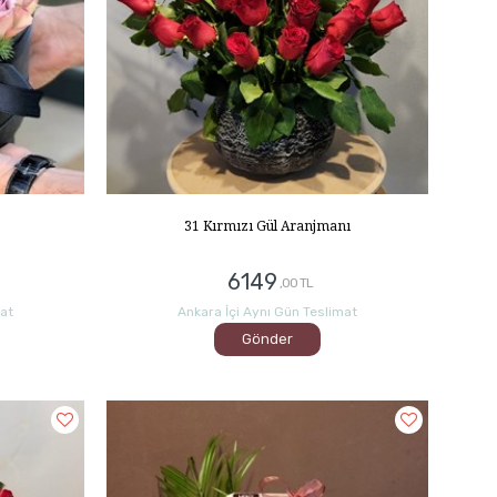
31 Kırmızı Gül Aranjmanı
6149
,00 TL
mat
Ankara İçi Aynı Gün Teslimat
Gönder