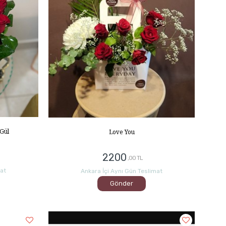
 Gül
Love You
2200
,00 TL
mat
Ankara İçi Aynı Gün Teslimat
Gönder