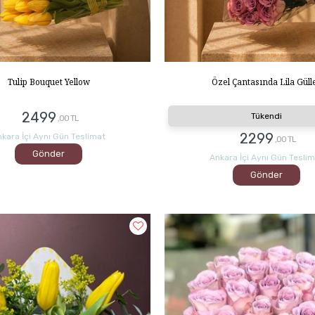
Tulip Bouquet Yellow
Özel Çantasında Lila Güll
2499
Tükendi
,00 TL
2299
kara İçi Aynı Gün Teslimat
,00 TL
Gönder
Ankara İçi Aynı Gün Tesli
Gönder