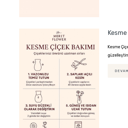
Kesme 
Kesme Çiçe
güzelleştir
DEVAM