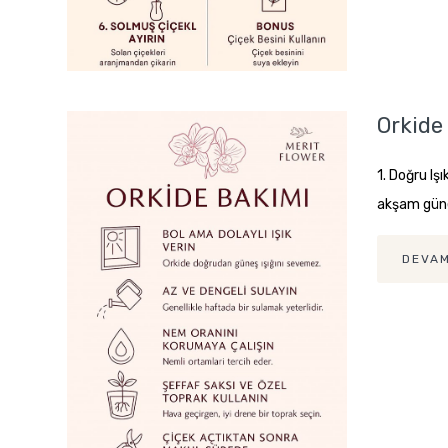
Orkide
1. Doğru Iş
akşam güne
DEVAM