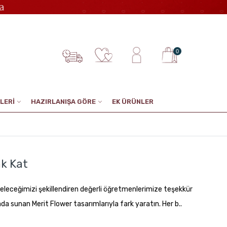
0
LERİ
HAZIRLANIŞA GÖRE
EK ÜRÜNLER
nk Kat
eleceğimizi şekillendiren değerli öğretmenlerimize teşekkür
a sunan Merit Flower tasarımlarıyla fark yaratın. Her b..