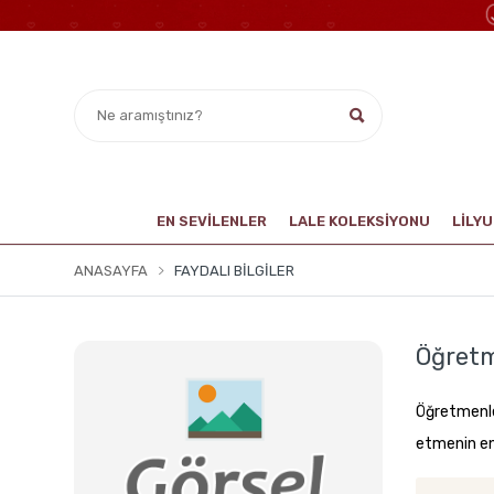
EN SEVİLENLER
LALE KOLEKSIYONU
LİLY
ANASAYFA
FAYDALI BILGILER
Öğretm
Öğretmenle
etmenin en 