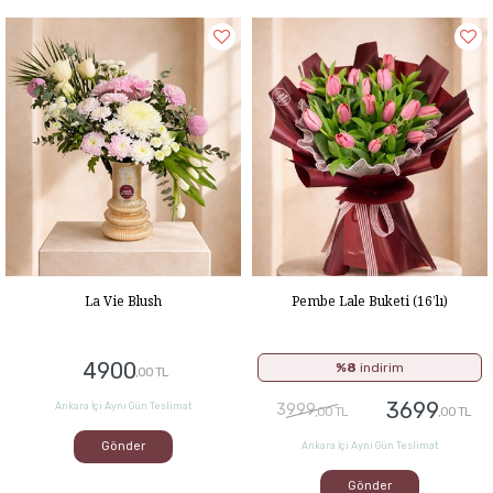
La Vie Blush
Pembe Lale Buketi (16’lı)
4900
%8
indirim
,00 TL
3699
Ankara İçi Aynı Gün Teslimat
3999
,00 TL
,00 TL
Gönder
Ankara İçi Aynı Gün Teslimat
Gönder