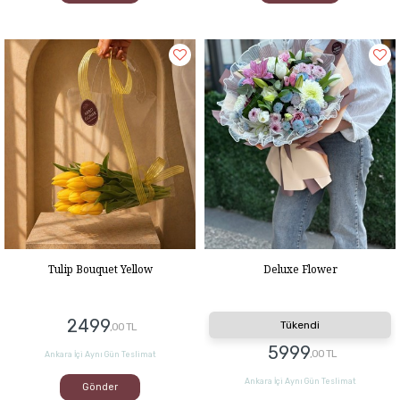
Tulip Bouquet Yellow
Deluxe Flower
2499
Tükendi
,00 TL
5999
,00 TL
Ankara İçi Aynı Gün Teslimat
Ankara İçi Aynı Gün Teslimat
Gönder