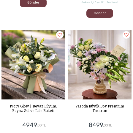
Gönder
Ankara İçi Aynı Gün Teslimat
Gönder
Ivory Glow | Beyaz Lilyum,
Vazoda Büyük Boy Premium
Beyaz Gül ve Lale Buketi
Tasarım
4949
8499
,00 TL
,00 TL