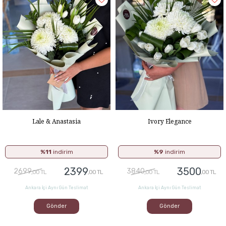
Lale & Anastasia
Ivory Elegance
%11
indirim
%9
indirim
2399
3500
2699
3840
,00 TL
,00 TL
,00 TL
,00 TL
Ankara İçi Aynı Gün Teslimat
Ankara İçi Aynı Gün Teslimat
Gönder
Gönder