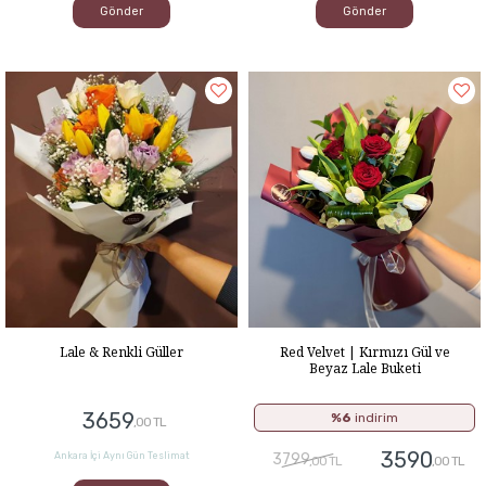
Gönder
Gönder
Red Velvet | Kırmızı Gül ve
Lale & Renkli Güller
Beyaz Lale Buketi
3659
%6
indirim
,00 TL
3590
3799
Ankara İçi Aynı Gün Teslimat
,00 TL
,00 TL