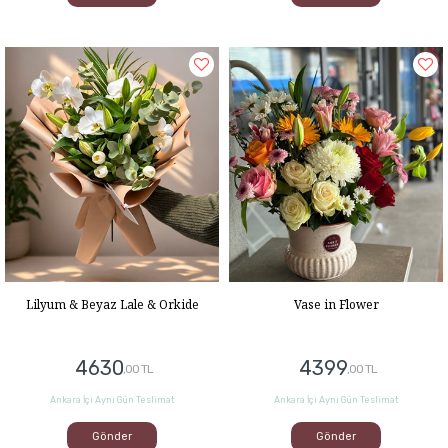
Lilyum & Beyaz Lale & Orkide
Vase in Flower
4630
4399
,00 TL
,00 TL
Ankara İçi Aynı Gün Teslimat
Ankara İçi Aynı Gün Teslimat
Gönder
Gönder