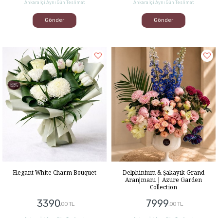
Ankara İçi Aynı Gün Teslimat
Ankara İçi Aynı Gün Teslimat
Gönder
Gönder
Elegant White Charm Bouquet
Delphinium & Şakayık Grand
Aranjmanı | Azure Garden
Collection
3390
7999
,00 TL
,00 TL