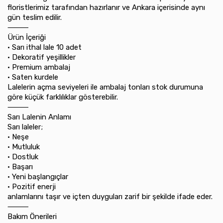
floristlerimiz tarafından hazırlanır ve Ankara içerisinde aynı
gün teslim edilir.
⸻
Ürün İçeriği
•⁠ ⁠Sarı ithal lale 10 adet
•⁠ ⁠Dekoratif yeşillikler
•⁠ ⁠Premium ambalaj
•⁠ ⁠Saten kurdele
Lalelerin açma seviyeleri ile ambalaj tonları stok durumuna
göre küçük farklılıklar gösterebilir.
⸻
Sarı Lalenin Anlamı
Sarı laleler;
•⁠ ⁠Neşe
•⁠ ⁠Mutluluk
•⁠ ⁠Dostluk
•⁠ ⁠Başarı
•⁠ ⁠Yeni başlangıçlar
•⁠ ⁠Pozitif enerji
anlamlarını taşır ve içten duyguları zarif bir şekilde ifade eder.
⸻
Bakım Önerileri