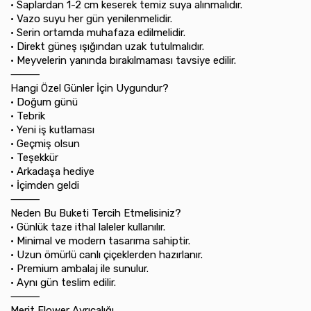
•⁠ ⁠Saplardan 1-2 cm keserek temiz suya alınmalıdır.
•⁠ ⁠Vazo suyu her gün yenilenmelidir.
•⁠ ⁠Serin ortamda muhafaza edilmelidir.
•⁠ ⁠Direkt güneş ışığından uzak tutulmalıdır.
•⁠ ⁠Meyvelerin yanında bırakılmaması tavsiye edilir.
⸻
Hangi Özel Günler İçin Uygundur?
•⁠ ⁠Doğum günü
•⁠ ⁠Tebrik
•⁠ ⁠Yeni iş kutlaması
•⁠ ⁠Geçmiş olsun
•⁠ ⁠Teşekkür
•⁠ ⁠Arkadaşa hediye
•⁠ ⁠İçimden geldi
⸻
Neden Bu Buketi Tercih Etmelisiniz?
•⁠ ⁠Günlük taze ithal laleler kullanılır.
•⁠ ⁠Minimal ve modern tasarıma sahiptir.
•⁠ ⁠Uzun ömürlü canlı çiçeklerden hazırlanır.
•⁠ ⁠Premium ambalaj ile sunulur.
•⁠ ⁠Aynı gün teslim edilir.
⸻
Merit Flower Ayrıcalığı