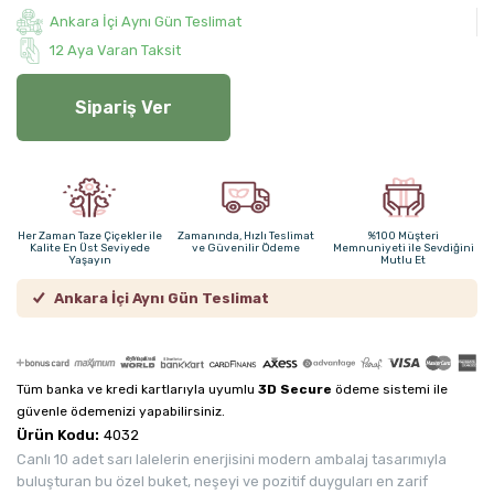
Ankara İçi Aynı Gün Teslimat
12 Aya Varan Taksit
Sipariş Ver
Her Zaman Taze Çiçekler ile
Zamanında, Hızlı Teslimat
%100 Müşteri
Kalite En Üst Seviyede
ve Güvenilir Ödeme
Memnuniyeti ile Sevdiğini
Yaşayın
Mutlu Et
Ankara İçi Aynı Gün Teslimat
Tüm banka ve kredi kartlarıyla uyumlu
3D Secure
ödeme sistemi ile
güvenle ödemenizi yapabilirsiniz.
Ürün Kodu:
4032
Canlı 10 adet sarı lalelerin enerjisini modern ambalaj tasarımıyla
buluşturan bu özel buket, neşeyi ve pozitif duyguları en zarif