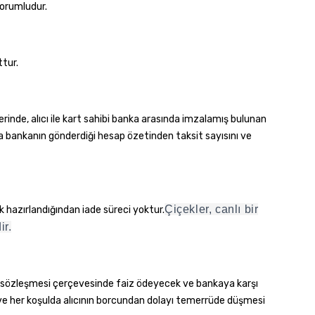
sorumludur.
ttur.
erinde, alıcı ile kart sahibi banka arasında imzalamış bulunan
rıca bankanın gönderdiği hesap özetinden taksit sayısını ve
Çiçekler, canlı bir
hazırlandığından iade süreci yoktur.
ir.
rtı sözleşmesi çerçevesinde faiz ödeyecek ve bankaya karşı
ir ve her koşulda alıcının borcundan dolayı temerrüde düşmesi