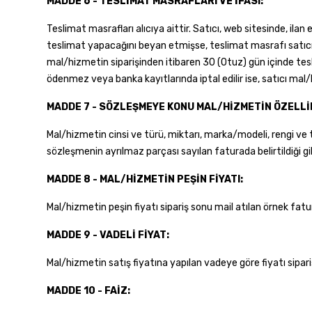
MADDE 6 - TESLİMAT MASRAFLARI VE İFASI:
Teslimat masrafları alıcıya aittir. Satıcı, web sitesinde, il
teslimat yapacağını beyan etmişse, teslimat masrafı satıcıy
mal/hizmetin siparişinden itibaren 30 (Otuz) gün içinde tesli
ödenmez veya banka kayıtlarında iptal edilir ise, satıcı mal
MADDE 7 - SÖZLEŞMEYE KONU MAL/HİZMETİN ÖZELLİ
Mal/hizmetin cinsi ve türü, miktarı, marka/modeli, rengi ve 
sözleşmenin ayrılmaz parçası sayılan faturada belirtildiği gib
MADDE 8 - MAL/HİZMETİN PEŞİN FİYATI:
Mal/hizmetin peşin fiyatı sipariş sonu mail atılan örnek fat
MADDE 9 - VADELİ FİYAT:
Mal/hizmetin satış fiyatına yapılan vadeye göre fiyatı sipar
MADDE 10 - FAİZ: