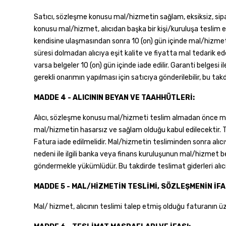
Satıcı, sözleşme konusu mal/hizmetin sağlam, eksiksiz, sipar
konusu mal/hizmet, alıcıdan başka bir kişi/kuruluşa teslim 
kendisine ulaşmasından sonra 10 (on) gün içinde mal/hizmet be
süresi dolmadan alıcıya eşit kalite ve fiyatta mal tedarik ed
varsa belgeler 10 (on) gün içinde iade edilir. Garanti belge
gerekli onarımın yapılması için satıcıya gönderilebilir, bu tak
MADDE 4 - ALICININ BEYAN VE TAAHHÜTLERİ:
Alıcı, sözleşme konusu mal/hizmeti teslim almadan önce muaye
mal/hizmetin hasarsız ve sağlam olduğu kabul edilecektir. 
Fatura iade edilmelidir. Mal/hizmetin tesliminden sonra alıcı
nedeni ile ilgili banka veya finans kuruluşunun mal/hizmet b
göndermekle yükümlüdür. Bu takdirde teslimat giderleri alıcıy
MADDE 5 - MAL/HİZMETİN TESLİMİ, SÖZLEŞMENİN İFA 
Mal/ hizmet, alıcının teslimi talep etmiş olduğu faturanın üz