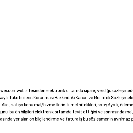
ower.comweb sitesinden elektronik ortamda sipariş verdiği, sözleşmede 
4077 sayılı Tüketicilerin Korunması Hakkındaki Kanun ve Mesafeli Sözleş
lıcı, satışa konu mal/hizmetlerin temel nitelikleri, satış fiyatı, ödeme ş
ğunu, bu ön bilgileri elektronik ortamda teyit ettiğini ve sonrasında ma
nda yer alan ön bilgilendirme ve fatura iş bu sözleşmenin ayrılmaz pa