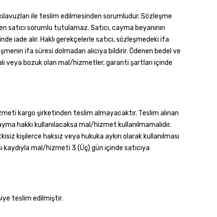
 kılavuzları ile teslim edilmesinden sorumludur. Sözleşme
nden satıcı sorumlu tutulamaz. Satıcı, cayma beyanının
de iade alır. Haklı gerekçelerle satıcı, sözleşmedeki ifa
eşmenin ifa süresi dolmadan alıcıya bildirir. Ödenen bedel ve
lı veya bozuk olan mal/hizmetler, garanti şartları içinde
izmeti kargo şirketinden teslim almayacaktır. Teslim alınan
ayma hakkı kullanılacaksa mal/hizmet kullanılmamalıdır.
isiz kişilerce haksız veya hukuka aykırı olarak kullanılması
sı kaydıyla mal/hizmeti 3 (Üç) gün içinde satıcıya
ye teslim edilmiştir.