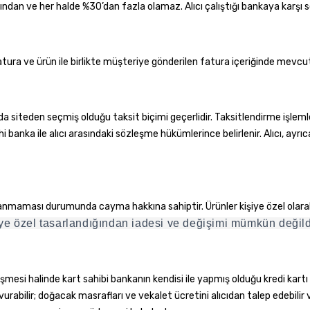
nından ve her halde %30’dan fazla olamaz. Alıcı çalıştığı bankaya karşı 
atura ve ürün ile birlikte müşteriye gönderilen fatura içeriğinde mevcu
nda siteden seçmiş olduğu taksit biçimi geçerlidir. Taksitlendirme işleml
ihi banka ile alıcı arasındaki sözleşme hükümlerince belirlenir. Alıcı, ay
maması durumunda cayma hakkına sahiptir. Ürünler kişiye özel olarak 
ye özel tasarlandığından iadesi ve değişimi mümkün değild
düşmesi halinde kart sahibi bankanın kendisi ile yapmış olduğu kredi ka
şvurabilir; doğacak masrafları ve vekalet ücretini alıcıdan talep edebil