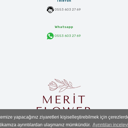
Telefon
0553 603 27 69
Whatsapp
0553 603 27 69
mize yapacağınız ziyaretleri kişiselleştirebilmek için çerezler
itikamıza ayrıntılardan ulaşmanız mümkündür.
Ayrıntıları inceley