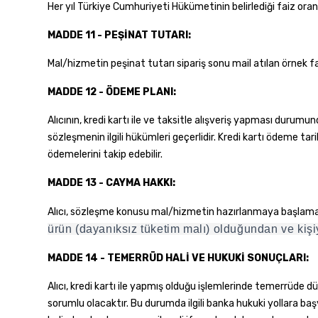
Her yıl Türkiye Cumhuriyeti Hükümetinin belirlediği faiz ora
MADDE 11 - PEŞİNAT TUTARI:
Mal/hizmetin peşinat tutarı sipariş sonu mail atılan örnek f
MADDE 12 - ÖDEME PLANI:
Alıcının, kredi kartı ile ve taksitle alışveriş yapması durumu
sözleşmenin ilgili hükümleri geçerlidir. Kredi kartı ödeme tar
ödemelerini takip edebilir.
MADDE 13 - CAYMA HAKKI:
Alıcı, sözleşme konusu mal/hizmetin hazırlanmaya başlaman
ürün (dayanıksız tüketim malı) olduğundan ve kişi
MADDE 14 - TEMERRÜD HALİ VE HUKUKİ SONUÇLARI:
Alıcı, kredi kartı ile yapmış olduğu işlemlerinde temerrüde 
sorumlu olacaktır. Bu durumda ilgili banka hukuki yollara ba