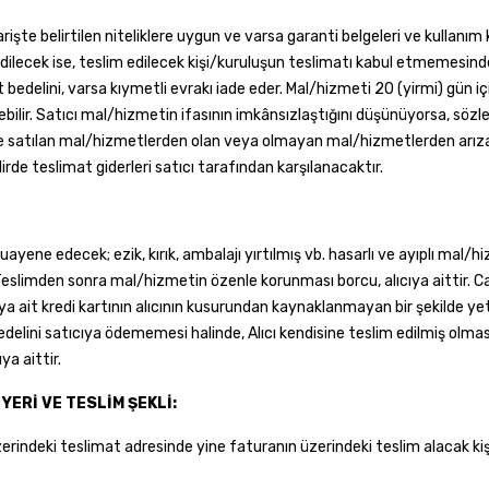
işte belirtilen niteliklere uygun ve varsa garanti belgeleri ve kullanım
edilecek ise, teslim edilecek kişi/kuruluşun teslimatı kabul etmemesi
delini, varsa kıymetli evrakı iade eder. Mal/hizmeti 20 (yirmi) gün için
ebilir. Satıcı mal/hizmetin ifasının imkânsızlaştığını düşünüyorsa, sözl
si ile satılan mal/hizmetlerden olan veya olmayan mal/hizmetlerden arıza
dirde teslimat giderleri satıcı tarafından karşılanacaktır.
ne edecek; ezik, kırık, ambalajı yırtılmış vb. hasarlı ve ayıplı mal/h
Teslimden sonra mal/hizmetin özenle korunması borcu, alıcıya aittir. C
ya ait kredi kartının alıcının kusurundan kaynaklanmayan bir şekilde yetk
edelini satıcıya ödememesi halinde, Alıcı kendisine teslim edilmiş olma
a aittir.
YERİ VE TESLİM ŞEKLİ:
erindeki teslimat adresinde yine faturanın üzerindeki teslim alacak kişi