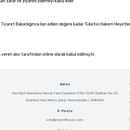
uşan zarar ve ziyanını ödemeyi kabul eder.
 Ticaret Bakanlığınca ilan edilen değere kadar Tüketici Hakem Heyetleri
veren alıcı tarafından online olarak kabul edilmiştir.
Adres
Yeni Batı Mahallesi Necip Fazıl Caddesi F/No:13/AT Dükkan No:35
İstanbul Yolu Metro Çıkışı Yenimahalle / ANKARA
E-Posta
info@meritflower.com