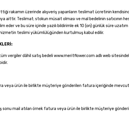
an ettiği rakamın üzerinde alışveriş yapanların teslimat ücretinin kendi
a aittir. Teslimat; stokun müsait olması ve mal bedelinin satıcının hes
m eder ve bu süre içinde yazılı bildirimle ek 10 (on) günlük süre uzatım
/hizmetin teslimi yükümlülüğünden kurtulmuş kabul edilir.
KLERİ:
tüm vergiler dâhil satış bedeli www.meritflower.com adlı web sitesinde
idir.
ura veya ürün ile birlikte müşteriye gönderilen fatura içeriğinde mevcut
iş sonu mail atılan örnek fatura veya ürün ile birlikte müşteriye gönder