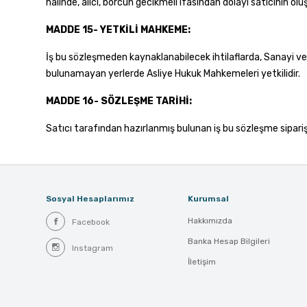
halinde, alıcı, borcun gecikmeli ifasından dolayı satıcının ol
MADDE 15- YETKİLİ MAHKEME:
İş bu sözleşmeden kaynaklanabilecek ihtilaflarda, Sanayi ve
bulunamayan yerlerde Asliye Hukuk Mahkemeleri yetkilidir.
MADDE 16- SÖZLEŞME TARİHİ:
Satıcı tarafından hazırlanmış bulunan iş bu sözleşme sipariş 
Sosyal Hesaplarımız
Kurumsal
Hakkımızda
Facebook
Banka Hesap Bilgileri
Instagram
İletişim