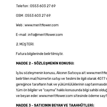
Telefon : 0553 603 27 69
GSM : 0553 603 27 69
Web : www.meritflower.com
E-mail : info@meritflower.com
2. MÜŞTERİ:
Fatura bilgilerinde belirtilmiştir.
MADDE 2 - SÖZLEŞMENİN KONUSU:
İş bu sözleşmenin konusu, Alıcının Satıcıya ait www.meritfl
belirtilen mal/hizmetin satışı ve teslimi ile ilgili olarak 
gereğince tarafların hak ve yükümlülüklerinin saptanmasıdır. A
tüm ön bilgiler ve “cayma” hakkı konusunda bilgi sahibi oldu
ve beyan eder. www.meritflower.com sitesinde ödeme sayfası
MADDE 3 - SATICININ BEYAN VE TAAHHÜTLERİ: