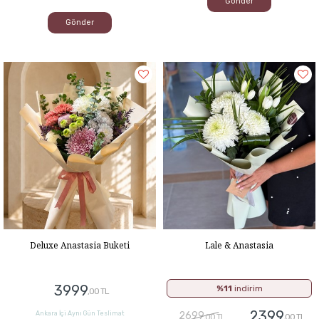
Gönder
Gönder
Deluxe Anastasia Buketi
Lale & Anastasia
3999
%11
indirim
,00 TL
2399
Ankara İçi Aynı Gün Teslimat
2699
,00 TL
,00 TL