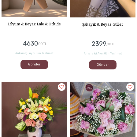
Lilyum & Beyaz Lale & Orkide
Şakayık & Beyaz Güller
4630
2399
,00 TL
,00 TL
Ankara İçi Aynı Gün Teslimat
Ankara İçi Aynı Gün Teslimat
Gönder
Gönder