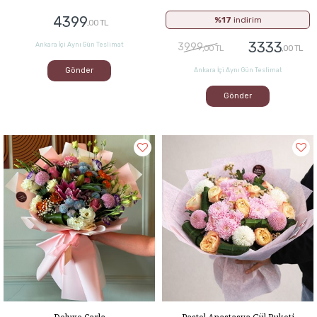
4399
%17
indirim
,00 TL
3333
Ankara İçi Aynı Gün Teslimat
3999
,00 TL
,00 TL
Gönder
Ankara İçi Aynı Gün Teslimat
Gönder