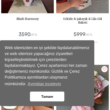
Blush Harmony
Orkide & Şakayık & Lila Gül
Buketi
3590
5999
,00 TL
,00 TL
Ankara İçi Aynı Gün Teslimat
Ankara İçi Aynı Gün Teslimat
Web sitemizden en iyi şekilde faydalanabilmeniz
Gönder
Gönder
ve web sitemize yapacağınız ziyaretleri
kişiselleştirebilmek için çerezlerden
faydalanmaktayız. Çerez ayarlarınızı her zaman
değiştirmeniz mümkündür. Gizlilik ve Çerez
Politikamıza ayrıntılardan ulaşmanız
mümkündür.
Ayrıntıları inceleyin
Tamam