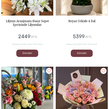
Beyaz Orkide 4 Dal
Lilyum Aranjmanı Hasır Sepet
İçerisinde Lilyumlar
5399
2449
,00 TL
,00 TL
Ankara İçi Aynı Gün Teslimat
Ankara İçi Aynı Gün Teslimat
Gönder
Gönder