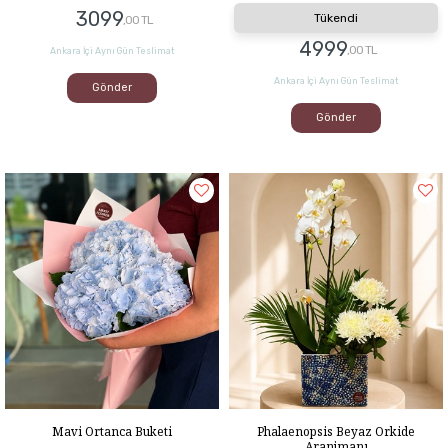
3099
Tükendi
,00 TL
4999
,00 TL
Ankara İçi Aynı Gün Teslimat
Ankara İçi Aynı Gün Teslimat
Gönder
Gönder
Mavi Ortanca Buketi
Phalaenopsis Beyaz Orkide
Aranjmanı