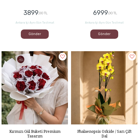
3899
6999
,00 TL
,00 TL
Ankara İçi Aynı Gün Teslimat
Ankara İçi Aynı Gün Teslimat
Gönder
Gönder
Kırmızı Gül Buketi Premium
Phalaenopsis Orkide / Sarı Çift
Tasarım
Dal