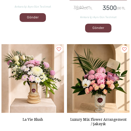
3500
Ankara İçi Aynı Gün Teslimat
3840
,00 TL
,00 TL
Gönder
Ankara İçi Aynı Gün Teslimat
Gönder
La Vie Blush
Luxury Mix Flower Arrangement
/ Şakayık