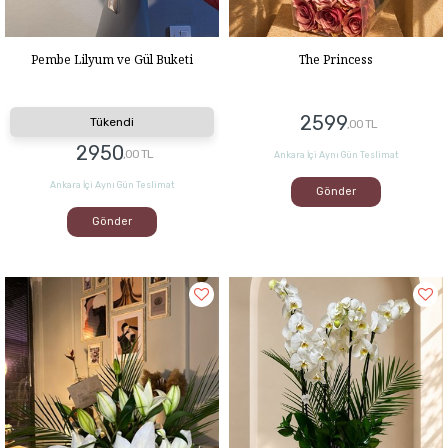
Pembe Lilyum ve Gül Buketi
The Princess
2599
Tükendi
,00 TL
2950
,00 TL
Ankara İçi Aynı Gün Teslimat
Ankara İçi Aynı Gün Teslimat
Gönder
Gönder