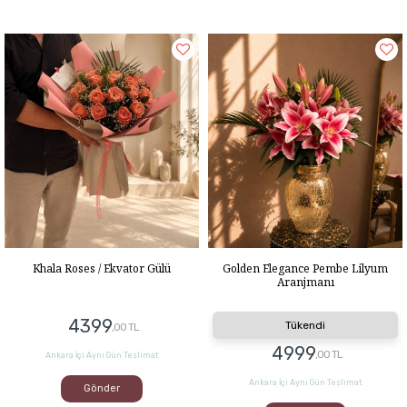
Khala Roses / Ekvator Gülü
Golden Elegance Pembe Lilyum
Aranjmanı
4399
Tükendi
,00 TL
4999
,00 TL
Ankara İçi Aynı Gün Teslimat
Ankara İçi Aynı Gün Teslimat
Gönder