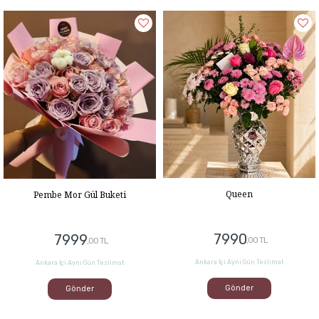
Queen
Pembe Mor Gül Buketi
7990
7999
,00 TL
,00 TL
Ankara İçi Aynı Gün Teslimat
Ankara İçi Aynı Gün Teslimat
Gönder
Gönder