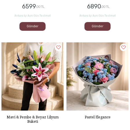
6599
6890
,00 TL
,00 TL
Ankara İçi Aynı Gün Teslimat
Ankara İçi Aynı Gün Teslimat
Gönder
Gönder
Mavi & Pembe & Beyaz Lilyum
Pastel Elegance
Buketi