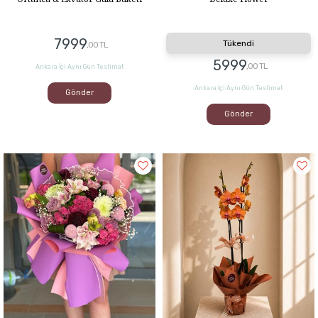
7999
Tükendi
,00 TL
5999
,00 TL
Ankara İçi Aynı Gün Teslimat
Ankara İçi Aynı Gün Teslimat
Gönder
Gönder