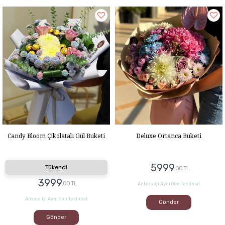
Candy Bloom Çikolatalı Gül Buketi
Deluxe Ortanca Buketi
5999
Tükendi
,00 TL
3999
,00 TL
Ankara İçi Aynı Gün Teslimat
Ankara İçi Aynı Gün Teslimat
Gönder
Gönder