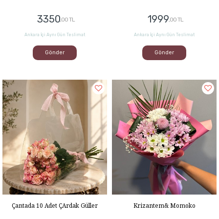
3350
1999
,00 TL
,00 TL
Ankara İçi Aynı Gün Teslimat
Ankara İçi Aynı Gün Teslimat
Gönder
Gönder
Çantada 10 Adet ÇArdak Güller
Krizantem& Momoko