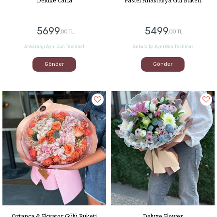
Deluxe Carla
Pastel Anastasya Gül Buketi
5699
5499
,00 TL
,00 TL
Ankara İçi Aynı Gün Teslimat
Ankara İçi Aynı Gün Teslimat
Gönder
Gönder
Ortanca & Ekvator Gülü Buketi
Deluxe Flower