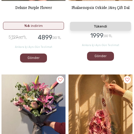
Deluxe Purple Flower
Phalaenopsis Orkide /Ateş Çift Dal
%6
indirim
Tükendi
1999
4899
,00 TL
5199
,00 TL
,00 TL
Ankara İçi Aynı Gün Teslimat
Ankara İçi Aynı Gün Teslimat
Gönder
Gönder