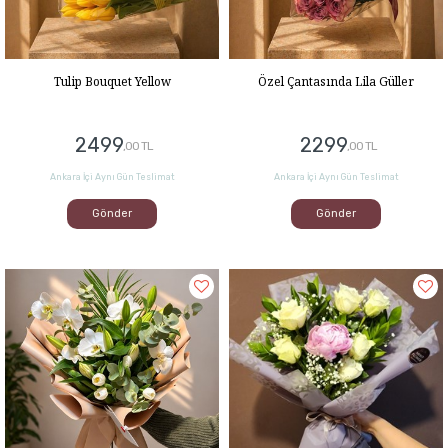
Tulip Bouquet Yellow
Özel Çantasında Lila Güller
2499
2299
,00 TL
,00 TL
Ankara İçi Aynı Gün Teslimat
Ankara İçi Aynı Gün Teslimat
Gönder
Gönder