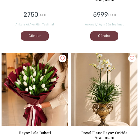
2750
5999
,00 TL
,00 TL
Ankara İçi Aynı Gün Teslimat
Ankara İçi Aynı Gün Teslimat
Gönder
Gönder
Beyaz Lale Buketi
Royal Blanc Beyaz Orkide
Aranjmanı