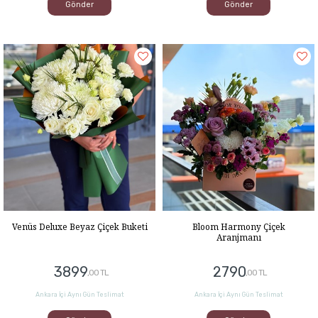
Gönder
Gönder
Venüs Deluxe Beyaz Çiçek Buketi
Bloom Harmony Çiçek
Aranjmanı
3899
2790
,00 TL
,00 TL
Ankara İçi Aynı Gün Teslimat
Ankara İçi Aynı Gün Teslimat