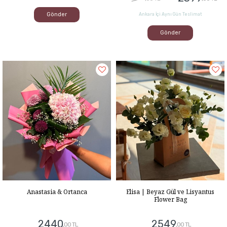
Gönder
Ankara İçi Aynı Gün Teslimat
Gönder
Anastasia & Ortanca
Elisa | Beyaz Gül ve Lisyantus
Flower Bag
2440
2549
,00 TL
,00 TL