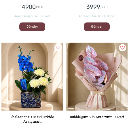
4900
3999
,00 TL
,00 TL
Ankara İçi Aynı Gün Teslimat
Ankara İçi Aynı Gün Teslimat
Gönder
Gönder
Phalaenopsis Mavi Orkide
Bubblegum Vip Antoryum Buketi
Aranjmanı