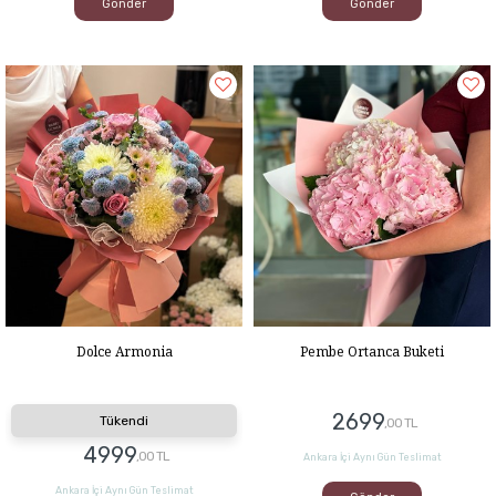
Gönder
Gönder
Dolce Armonia
Pembe Ortanca Buketi
2699
Tükendi
,00 TL
4999
,00 TL
Ankara İçi Aynı Gün Teslimat
Ankara İçi Aynı Gün Teslimat