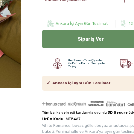
Ankara İçi Aynı Gün Teslimat
12
Sipariş Ver
Her Zaman Taze Çiçekler
ile Kalite En Üst Seviyede
Yaşayın
Ankara İçi Aynı Gün Teslimat
Tüm banka ve kredi kartlarıyla uyumlu
3D Secure
öde
Ürün Kodu:
MF8467
White Romance; beyaz güller, beyaz anastasya, pap
buketi. Yenimahalle ve Ankara’ya aynı gün teslim