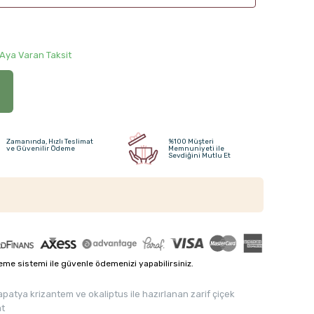
 Aya Varan Taksit
Zamanında, Hızlı Teslimat
%100 Müşteri
ve Güvenilir Ödeme
Memnuniyeti ile
Sevdiğini Mutlu Et
me sistemi ile güvenle ödemenizi yapabilirsiniz.
atya krizantem ve okaliptus ile hazırlanan zarif çiçek
at