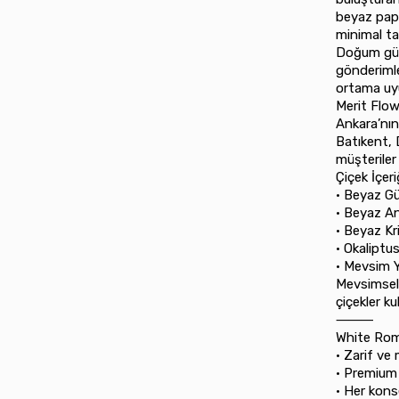
beyaz papa
minimal ta
Doğum günü
gönderimle
ortama uy
Merit Flow
Ankara’nın
Batıkent, 
müşteriler
Çiçek İçeri
•⁠ ⁠Beyaz Gü
•⁠ ⁠Beyaz 
•⁠ ⁠Beyaz 
•⁠ ⁠Okaliptu
•⁠ ⁠Mevsim Y
Mevsimsel
çiçekler kull
⸻
White Rom
•⁠ ⁠Zarif 
•⁠ ⁠Premium
•⁠ ⁠Her ko