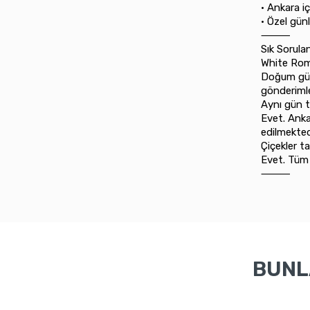
•⁠ ⁠Ankara 
•⁠ ⁠Özel gü
⸻
Sık Sorula
White Rom
Doğum günü
gönderimle
Aynı gün t
Evet. Anka
edilmekted
Çiçekler t
Evet. Tüm 
⸻
BUNLA