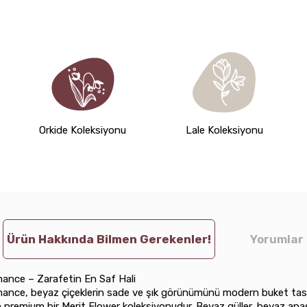
Orkide Koleksiyonu
Lale Koleksiyonu
Ürün Hakkında Bilmen Gerekenler!
Yorumlar 
ance – Zarafetin En Saf Hali
ance, beyaz çiçeklerin sade ve şık görünümünü modern buket tas
 premium bir Merit Flower koleksiyonudur. Beyaz güller, beyaz ana