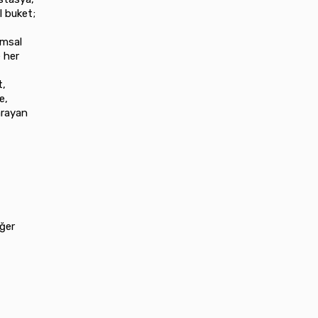
l buket;
umsal
 her
t,
e,
arayan
ğer