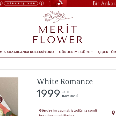
UM & KAZABLANKA KOLEKSİYONU
GÖNDERİME GÖRE
ÇİÇEK TÜR
White Romance
1999
,00 TL
(KDV Dahil)
Gönderim
yapmak istediğiniz semti
buradan seçebilirsiniz.