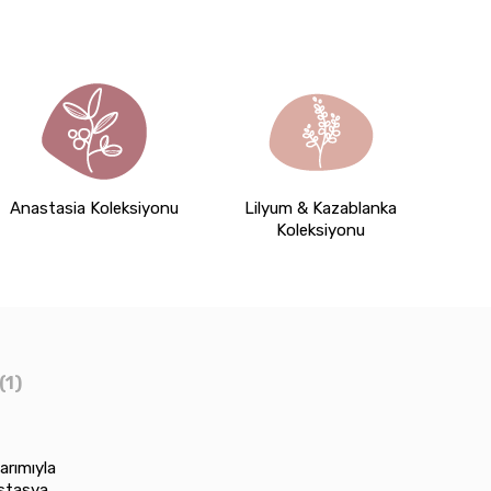
Anastasia Koleksiyonu
Lilyum & Kazablanka
Koleksiyonu
(1)
arımıyla
stasya,