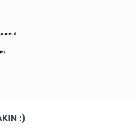
kurumsal
lim
KIN :)