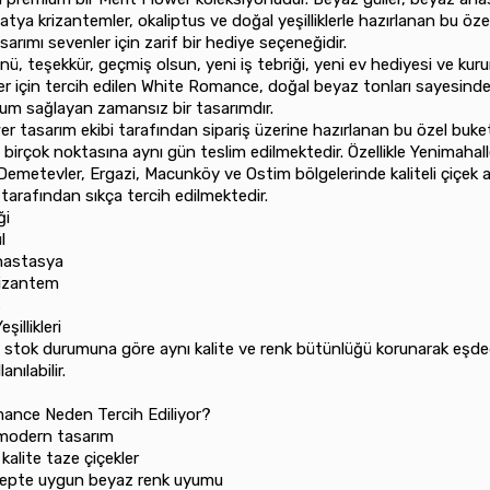
tya krizantemler, okaliptus ve doğal yeşilliklerle hazırlanan bu öze
sarımı sevenler için zarif bir hediye seçeneğidir.
, teşekkür, geçmiş olsun, yeni iş tebriği, yeni ev hediyesi ve kur
r için tercih edilen White Romance, doğal beyaz tonları sayesinde
um sağlayan zamansız bir tasarımdır.
er tasarım ekibi tarafından sipariş üzerine hazırlanan bu özel buke
 birçok noktasına aynı gün teslim edilmektedir. Özellikle Yenimahall
Demetevler, Ergazi, Macunköy ve Ostim bölgelerinde kaliteli çiçek 
 tarafından sıkça tercih edilmektedir.
ği
l
Anastasya
Krizantem
s
eşillikleri
 stok durumuna göre aynı kalite ve renk bütünlüğü korunarak eşde
anılabilir.
ance Neden Tercih Ediliyor?
ve modern tasarım
 kalite taze çiçekler
nsepte uygun beyaz renk uyumu