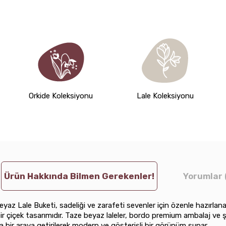
Orkide Koleksiyonu
Lale Koleksiyonu
Ürün Hakkında Bilmen Gerekenler!
Yorumlar 
yaz Lale Buketi, sadeliği ve zarafeti sevenler için özenle hazırlan
r çiçek tasarımıdır. Taze beyaz laleler, bordo premium ambalaj ve ş
la bir araya getirilerek modern ve gösterişli bir görünüm sunar.