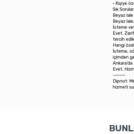
•⁠ ⁠Kişiye ö
Sık Sorula
Beyaz lale
Beyaz lale
İsteme ve
Evet. Zar
tercih edil
Hangi özel
İsteme, sö
içimden ge
Ankara’da 
Evet. Hizm
⸻
Dipnot: Me
hizmeti su
BUNLA