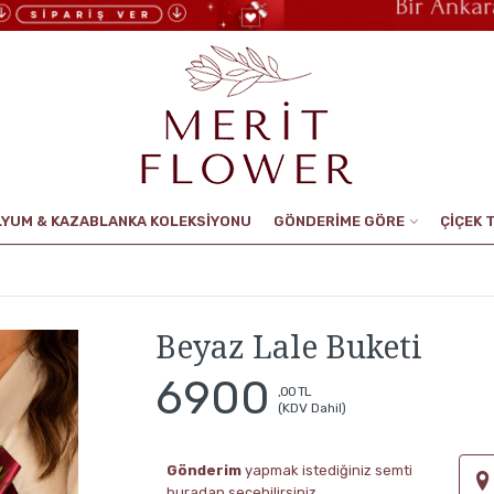
LYUM & KAZABLANKA KOLEKSİYONU
GÖNDERİME GÖRE
ÇİÇEK 
Beyaz Lale Buketi
6900
,00 TL
(KDV Dahil)
Gönderim
yapmak istediğiniz semti
buradan seçebilirsiniz.