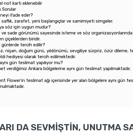
zel not kartı eklenebilir
n Sorular
 neyi ifade eder?
; saflık, zarafet, yeni başlangıçlar ve samimiyeti simgeler.
ya söz için uygun mudur?
if ve sade görünümü sayesinde isteme ve söz organizasyonlarında
en çiçeklerden biridir.
 günlerde tercih edilir?
z, nişan, doğum günü, yıldönümü, sevgiliye sürpriz, özür dileme, t
ldi hediyesi olarak tercih edilmektedir.
aynı gün teslimat yapılıyor mu?
et verdiğimiz Ankara bölgelerine aynı gün teslimat yapılmaktadır.
rit Flower’ın teslimat ağı içerisinde yer alan bölgelere aynı gün te
nulmaktadır.
RI DA SEVMİŞTİN, UNUTMA SA