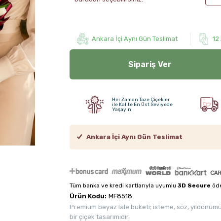
Ankara İçi Aynı Gün Teslimat
12
Sipariş Ver
Her Zaman Taze Çiçekler
ile Kalite En Üst Seviyede
Yaşayın
Ankara İçi Aynı Gün Teslimat
Tüm banka ve kredi kartlarıyla uyumlu
3D Secure
öde
Ürün Kodu:
MF8518
Premium beyaz lale buketi; isteme, söz, yıldönümü, 
bir çiçek tasarımıdır.