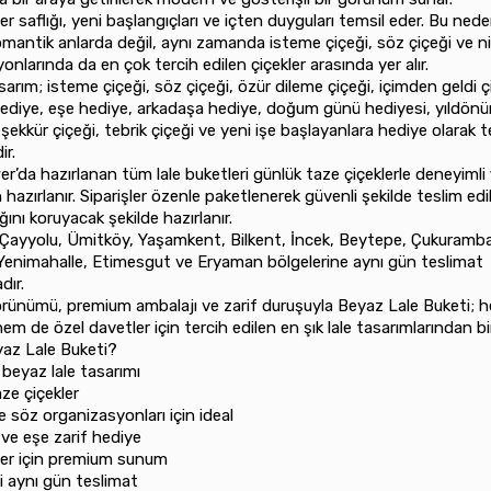
er saflığı, yeni başlangıçları ve içten duyguları temsil eder. Bu nede
omantik anlarda değil, aynı zamanda isteme çiçeği, söz çiçeği ve n
onlarında da en çok tercih edilen çiçekler arasında yer alır.
sarım; isteme çiçeği, söz çiçeği, özür dileme çiçeği, içimden geldi ç
hediye, eşe hediye, arkadaşa hediye, doğum günü hediyesi, yıldön
eşekkür çiçeği, tebrik çiçeği ve yeni işe başlayanlara hediye olarak t
ir.
er’da hazırlanan tüm lale buketleri günlük taze çiçeklerle deneyimli f
hazırlanır. Siparişler özenle paketlenerek güvenli şekilde teslim edi
ığını koruyacak şekilde hazırlanır.
Çayyolu, Ümitköy, Yaşamkent, Bilkent, İncek, Beytepe, Çukuramba
Yenimahalle, Etimesgut ve Eryaman bölgelerine aynı gün teslimat
dır.
rünümü, premium ambalajı ve zarif duruşuyla Beyaz Lale Buketi; 
m de özel davetler için tercih edilen en şık lale tasarımlarından bir
az Lale Buketi?
 beyaz lale tasarımı
taze çiçekler
ve söz organizasyonları için ideal
ye ve eşe zarif hediye
ünler için premium sunum
içi aynı gün teslimat