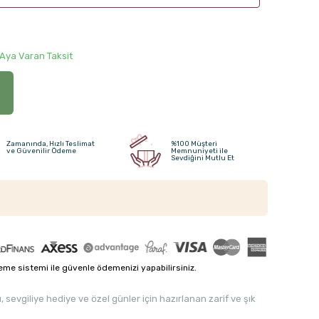
 Aya Varan Taksit
Zamanında, Hızlı Teslimat
%100 Müşteri
ve Güvenilir Ödeme
Memnuniyeti ile
Sevdiğini Mutlu Et
me sistemi ile güvenle ödemenizi yapabilirsiniz.
sevgiliye hediye ve özel günler için hazırlanan zarif ve şık