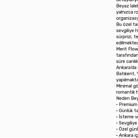
Beyaz lalel
yalnızca r
organizasy
Bu özel ta
sevgiliye 
sürprizi, t
edilmekted
Merit Flow
tarafından 
süre canlıl
Ankara’da 
Batıkent, 
yapılmakta
Minimal gö
romantik he
Neden Bey
•⁠ ⁠Premium
•⁠ ⁠Günlük 
•⁠ ⁠İsteme 
•⁠ ⁠Sevgili
•⁠ ⁠Özel g
•⁠ ⁠Ankara 