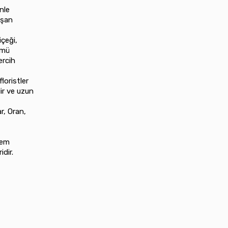
nle
işan
içeği,
ümü
ercih
loristler
lir ve uzun
r, Oran,
hem
idir.