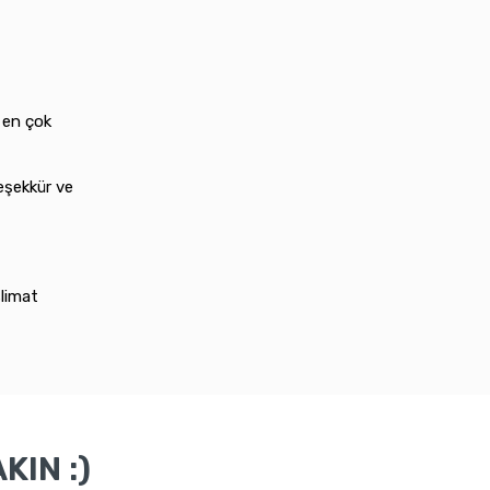
 en çok
eşekkür ve
slimat
KIN :)