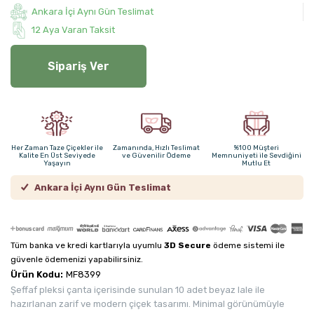
Ankara İçi Aynı Gün Teslimat
12 Aya Varan Taksit
Sipariş Ver
Her Zaman Taze Çiçekler ile
Zamanında, Hızlı Teslimat
%100 Müşteri
Kalite En Üst Seviyede
ve Güvenilir Ödeme
Memnuniyeti ile Sevdiğini
Yaşayın
Mutlu Et
Ankara İçi Aynı Gün Teslimat
Tüm banka ve kredi kartlarıyla uyumlu
3D Secure
ödeme sistemi ile
güvenle ödemenizi yapabilirsiniz.
Ürün Kodu:
MF8399
Şeffaf pleksi çanta içerisinde sunulan 10 adet beyaz lale ile
hazırlanan zarif ve modern çiçek tasarımı. Minimal görünümüyle