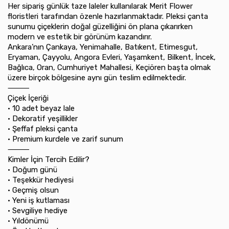
Her sipariş günlük taze laleler kullanılarak Merit Flower
floristleri tarafından özenle hazırlanmaktadır. Pleksi çanta
sunumu çiçeklerin doğal güzelliğini ön plana çıkarırken
modern ve estetik bir görünüm kazandırır.
Ankara’nın Çankaya, Yenimahalle, Batıkent, Etimesgut,
Eryaman, Çayyolu, Angora Evleri, Yaşamkent, Bilkent, İncek,
Bağlıca, Oran, Cumhuriyet Mahallesi, Keçiören başta olmak
üzere birçok bölgesine aynı gün teslim edilmektedir.
⸻
Çiçek İçeriği
•⁠ ⁠10 adet beyaz lale
•⁠ ⁠Dekoratif yeşillikler
•⁠ ⁠Şeffaf pleksi çanta
•⁠ ⁠Premium kurdele ve zarif sunum
⸻
Kimler İçin Tercih Edilir?
•⁠ ⁠Doğum günü
•⁠ ⁠Teşekkür hediyesi
•⁠ ⁠Geçmiş olsun
•⁠ ⁠Yeni iş kutlaması
•⁠ ⁠Sevgiliye hediye
•⁠ ⁠Yıldönümü