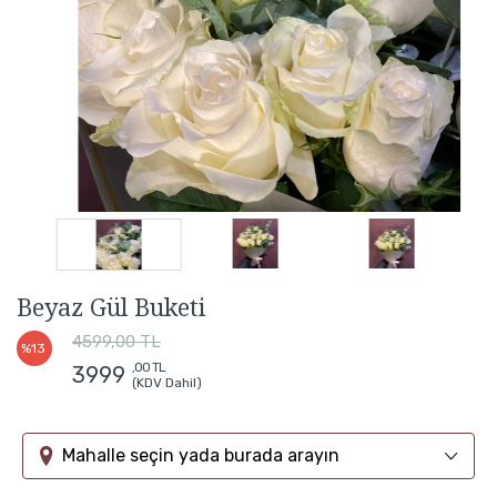
Beyaz Gül Buketi
4599,00 TL
%13
,00 TL
3999
(KDV Dahil)
Mahalle seçin yada burada arayın