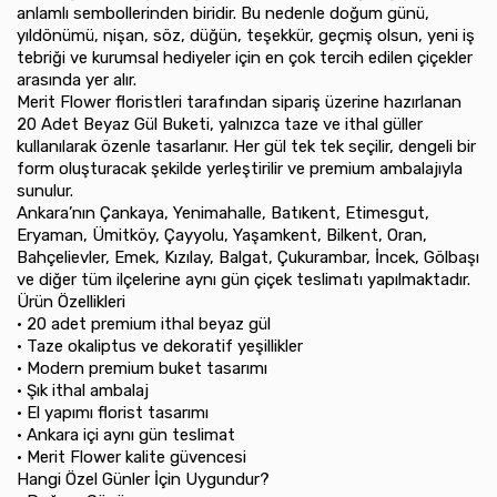
anlamlı sembollerinden biridir. Bu nedenle doğum günü,
yıldönümü, nişan, söz, düğün, teşekkür, geçmiş olsun, yeni iş
tebriği ve kurumsal hediyeler için en çok tercih edilen çiçekler
arasında yer alır.
Merit Flower floristleri tarafından sipariş üzerine hazırlanan
20 Adet Beyaz Gül Buketi, yalnızca taze ve ithal güller
kullanılarak özenle tasarlanır. Her gül tek tek seçilir, dengeli bir
form oluşturacak şekilde yerleştirilir ve premium ambalajıyla
sunulur.
Ankara’nın Çankaya, Yenimahalle, Batıkent, Etimesgut,
Eryaman, Ümitköy, Çayyolu, Yaşamkent, Bilkent, Oran,
Bahçelievler, Emek, Kızılay, Balgat, Çukurambar, İncek, Gölbaşı
ve diğer tüm ilçelerine aynı gün çiçek teslimatı yapılmaktadır.
Ürün Özellikleri
•⁠ ⁠20 adet premium ithal beyaz gül
•⁠ ⁠Taze okaliptus ve dekoratif yeşillikler
•⁠ ⁠Modern premium buket tasarımı
•⁠ ⁠Şık ithal ambalaj
•⁠ ⁠El yapımı florist tasarımı
•⁠ ⁠Ankara içi aynı gün teslimat
•⁠ ⁠Merit Flower kalite güvencesi
Hangi Özel Günler İçin Uygundur?