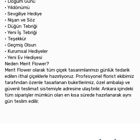
•⁠ ⁠Doğum Günü
•⁠ ⁠Yıldönümü
•⁠ ⁠Sevgiliye Hediye
•⁠ ⁠Nişan ve Söz
•⁠ ⁠Düğün Tebriği
•⁠ ⁠Yeni İş Tebriği
•⁠ ⁠Teşekkür
•⁠ ⁠Geçmiş Olsun
•⁠ ⁠Kurumsal Hediyeler
•⁠ ⁠Yeni Ev Hediyesi
Neden Merit Flower?
Merit Flower olarak tüm çiçek tasarımlarımızı günlük tedarik
edilen ithal çiçeklerle hazırlıyoruz. Profesyonel florist ekibimiz
tarafından özenle tasarlanan buketlerimiz, özel ambalajı ve
güvenli teslimat sistemiyle adresine ulaştırılır. Ankara içindeki
tüm siparişler mümkün olan en kısa sürede hazırlanarak aynı
gün teslim edilir.