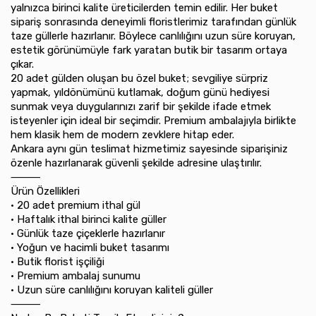
yalnızca birinci kalite üreticilerden temin edilir. Her buket
sipariş sonrasında deneyimli floristlerimiz tarafından günlük
taze güllerle hazırlanır. Böylece canlılığını uzun süre koruyan,
estetik görünümüyle fark yaratan butik bir tasarım ortaya
çıkar.
20 adet gülden oluşan bu özel buket; sevgiliye sürpriz
yapmak, yıldönümünü kutlamak, doğum günü hediyesi
sunmak veya duygularınızı zarif bir şekilde ifade etmek
isteyenler için ideal bir seçimdir. Premium ambalajıyla birlikte
hem klasik hem de modern zevklere hitap eder.
Ankara aynı gün teslimat hizmetimiz sayesinde siparişiniz
özenle hazırlanarak güvenli şekilde adresine ulaştırılır.
⸻
Ürün Özellikleri
•⁠ ⁠20 adet premium ithal gül
•⁠ ⁠Haftalık ithal birinci kalite güller
•⁠ ⁠Günlük taze çiçeklerle hazırlanır
•⁠ ⁠Yoğun ve hacimli buket tasarımı
•⁠ ⁠Butik florist işçiliği
•⁠ ⁠Premium ambalaj sunumu
•⁠ ⁠Uzun süre canlılığını koruyan kaliteli güller
⸻