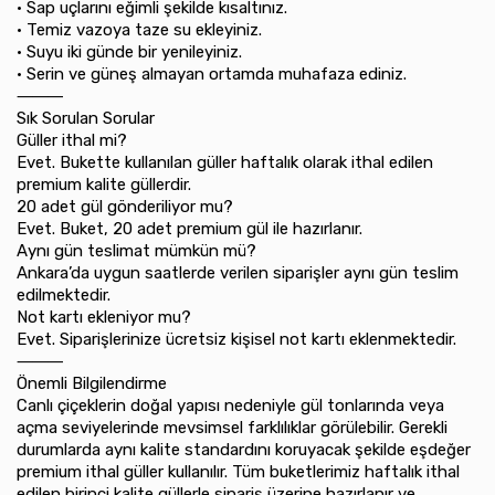
•⁠ ⁠Sap uçlarını eğimli şekilde kısaltınız.
•⁠ ⁠Temiz vazoya taze su ekleyiniz.
•⁠ ⁠Suyu iki günde bir yenileyiniz.
•⁠ ⁠Serin ve güneş almayan ortamda muhafaza ediniz.
⸻
Sık Sorulan Sorular
Güller ithal mi?
Evet. Bukette kullanılan güller haftalık olarak ithal edilen
premium kalite güllerdir.
20 adet gül gönderiliyor mu?
Evet. Buket, 20 adet premium gül ile hazırlanır.
Aynı gün teslimat mümkün mü?
Ankara’da uygun saatlerde verilen siparişler aynı gün teslim
edilmektedir.
Not kartı ekleniyor mu?
Evet. Siparişlerinize ücretsiz kişisel not kartı eklenmektedir.
⸻
Önemli Bilgilendirme
Canlı çiçeklerin doğal yapısı nedeniyle gül tonlarında veya
açma seviyelerinde mevsimsel farklılıklar görülebilir. Gerekli
durumlarda aynı kalite standardını koruyacak şekilde eşdeğer
premium ithal güller kullanılır. Tüm buketlerimiz haftalık ithal
edilen birinci kalite güllerle sipariş üzerine hazırlanır ve