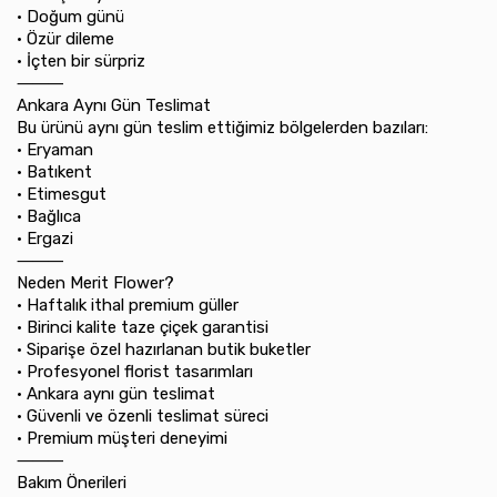
•⁠ ⁠Doğum günü
•⁠ ⁠Özür dileme
•⁠ ⁠İçten bir sürpriz
⸻
Ankara Aynı Gün Teslimat
Bu ürünü aynı gün teslim ettiğimiz bölgelerden bazıları:
•⁠ ⁠Eryaman
•⁠ ⁠Batıkent
•⁠ ⁠Etimesgut
•⁠ ⁠Bağlıca
•⁠ ⁠Ergazi
⸻
Neden Merit Flower?
•⁠ ⁠Haftalık ithal premium güller
•⁠ ⁠Birinci kalite taze çiçek garantisi
•⁠ ⁠Siparişe özel hazırlanan butik buketler
•⁠ ⁠Profesyonel florist tasarımları
•⁠ ⁠Ankara aynı gün teslimat
•⁠ ⁠Güvenli ve özenli teslimat süreci
•⁠ ⁠Premium müşteri deneyimi
⸻
Bakım Önerileri