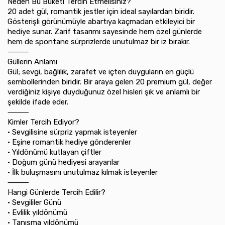
Neden Bu Buketi Tercih Etmelisiniz?
20 adet gül, romantik jestler için ideal sayılardan biridir.
Gösterişli görünümüyle abartıya kaçmadan etkileyici bir
hediye sunar. Zarif tasarımı sayesinde hem özel günlerde
hem de spontane sürprizlerde unutulmaz bir iz bırakır.
⸻
Güllerin Anlamı
Gül; sevgi, bağlılık, zarafet ve içten duyguların en güçlü
sembollerinden biridir. Bir araya gelen 20 premium gül, değer
verdiğiniz kişiye duyduğunuz özel hisleri şık ve anlamlı bir
şekilde ifade eder.
⸻
Kimler Tercih Ediyor?
•⁠ ⁠Sevgilisine sürpriz yapmak isteyenler
•⁠ ⁠Eşine romantik hediye gönderenler
•⁠ ⁠Yıldönümü kutlayan çiftler
•⁠ ⁠Doğum günü hediyesi arayanlar
•⁠ ⁠İlk buluşmasını unutulmaz kılmak isteyenler
⸻
Hangi Günlerde Tercih Edilir?
•⁠ ⁠Sevgililer Günü
•⁠ ⁠Evlilik yıldönümü
•⁠ ⁠Tanışma yıldönümü