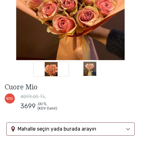
Cuore Mio
4099,00 TL
%10
,00 TL
3699
(KDV Dahil)
Mahalle seçin yada burada arayın