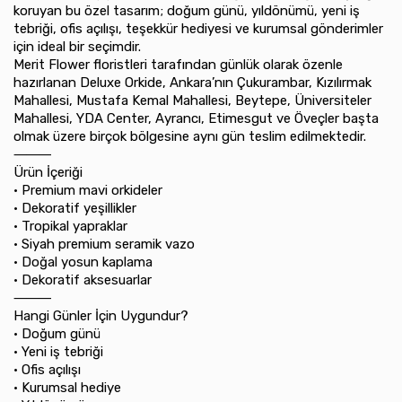
koruyan bu özel tasarım; doğum günü, yıldönümü, yeni iş
tebriği, ofis açılışı, teşekkür hediyesi ve kurumsal gönderimler
için ideal bir seçimdir.
Merit Flower floristleri tarafından günlük olarak özenle
hazırlanan Deluxe Orkide, Ankara’nın Çukurambar, Kızılırmak
Mahallesi, Mustafa Kemal Mahallesi, Beytepe, Üniversiteler
Mahallesi, YDA Center, Ayrancı, Etimesgut ve Öveçler başta
olmak üzere birçok bölgesine aynı gün teslim edilmektedir.
⸻
Ürün İçeriği
•⁠ ⁠Premium mavi orkideler
•⁠ ⁠Dekoratif yeşillikler
•⁠ ⁠Tropikal yapraklar
•⁠ ⁠Siyah premium seramik vazo
•⁠ ⁠Doğal yosun kaplama
•⁠ ⁠Dekoratif aksesuarlar
⸻
Hangi Günler İçin Uygundur?
•⁠ ⁠Doğum günü
•⁠ ⁠Yeni iş tebriği
•⁠ ⁠Ofis açılışı
•⁠ ⁠Kurumsal hediye