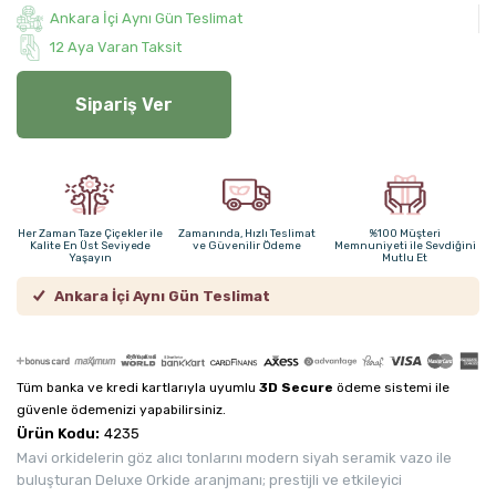
Ankara İçi Aynı Gün Teslimat
12 Aya Varan Taksit
Sipariş Ver
Her Zaman Taze Çiçekler ile
Zamanında, Hızlı Teslimat
%100 Müşteri
Kalite En Üst Seviyede
ve Güvenilir Ödeme
Memnuniyeti ile Sevdiğini
Yaşayın
Mutlu Et
Ankara İçi Aynı Gün Teslimat
Tüm banka ve kredi kartlarıyla uyumlu
3D Secure
ödeme sistemi ile
güvenle ödemenizi yapabilirsiniz.
Ürün Kodu:
4235
Mavi orkidelerin göz alıcı tonlarını modern siyah seramik vazo ile
buluşturan Deluxe Orkide aranjmanı; prestijli ve etkileyici