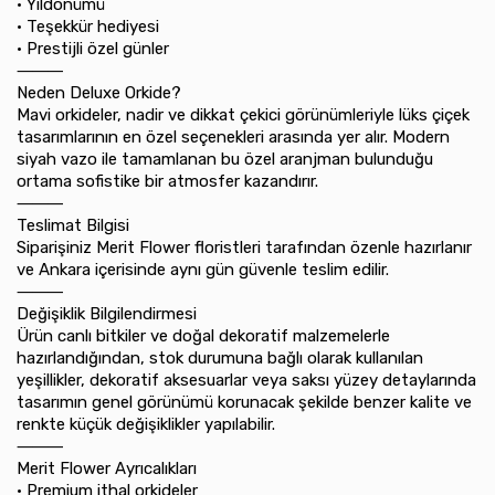
•⁠ ⁠Yıldönümü
•⁠ ⁠Teşekkür hediyesi
•⁠ ⁠Prestijli özel günler
⸻
Neden Deluxe Orkide?
Mavi orkideler, nadir ve dikkat çekici görünümleriyle lüks çiçek
tasarımlarının en özel seçenekleri arasında yer alır. Modern
siyah vazo ile tamamlanan bu özel aranjman bulunduğu
ortama sofistike bir atmosfer kazandırır.
⸻
Teslimat Bilgisi
Siparişiniz Merit Flower floristleri tarafından özenle hazırlanır
ve Ankara içerisinde aynı gün güvenle teslim edilir.
⸻
Değişiklik Bilgilendirmesi
Ürün canlı bitkiler ve doğal dekoratif malzemelerle
hazırlandığından, stok durumuna bağlı olarak kullanılan
yeşillikler, dekoratif aksesuarlar veya saksı yüzey detaylarında
tasarımın genel görünümü korunacak şekilde benzer kalite ve
renkte küçük değişiklikler yapılabilir.
⸻
Merit Flower Ayrıcalıkları
•⁠ ⁠Premium ithal orkideler