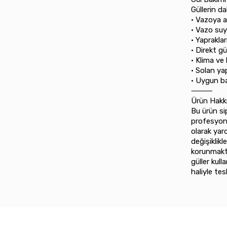
Güllerin da
•⁠ ⁠Vazoya
•⁠ ⁠Vazo su
•⁠ ⁠Yaprakl
•⁠ ⁠Direkt 
•⁠ ⁠Klima v
•⁠ ⁠Solan y
•⁠ ⁠Uygun b
⸻
Ürün Hakk
Bu ürün sip
profesyone
olarak yar
değişiklik
korunmakta
güller kull
haliyle te