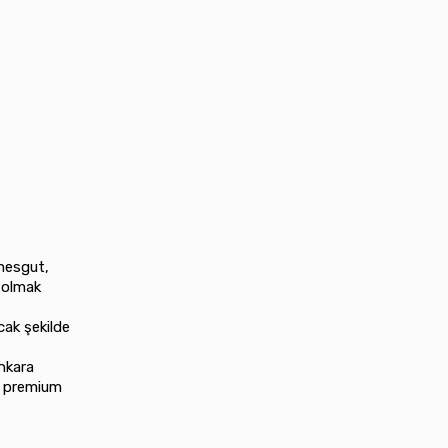
mesgut,
 olmak
acak şekilde
Ankara
ra premium