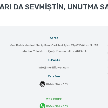
RI DA SEVMİŞTİN, UNUTMA SA
Adres
Yeni Batı Mahallesi Necip Fazıl Caddesi F/No:13/AT Dükkan No:35
İstanbul Yolu Metro Çıkışı Yenimahalle / ANKARA
E-Posta
info@meritflower.com
Telefon
0553 603 27 69
Whatsapp
0553 603 27 69