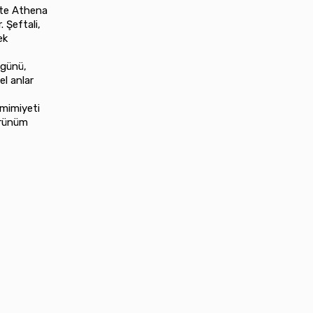
lite Athena
. Şeftali,
ek
 günü,
el anlar
amimiyeti
görünüm