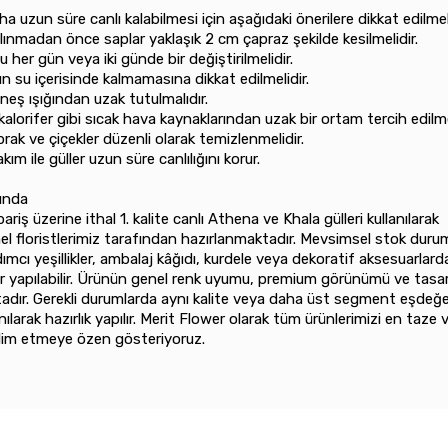
ha uzun süre canlı kalabilmesi için aşağıdaki önerilere dikkat edilmeli
 alınmadan önce saplar yaklaşık 2 cm çapraz şekilde kesilmelidir.
yu her gün veya iki günde bir değiştirilmelidir.
arın su içerisinde kalmamasına dikkat edilmelidir.
güneş ışığından uzak tutulmalıdır.
e kalorifer gibi sıcak hava kaynaklarından uzak bir ortam tercih edilme
aprak ve çiçekler düzenli olarak temizlenmelidir.
akım ile güller uzun süre canlılığını korur.
ında
ariş üzerine ithal 1. kalite canlı Athena ve Khala gülleri kullanılarak
l floristlerimiz tarafından hazırlanmaktadır. Mevsimsel stok duru
dımcı yeşillikler, ambalaj kâğıdı, kurdele veya dekoratif aksesuarlar
ler yapılabilir. Ürünün genel renk uyumu, premium görünümü ve tasar
dır. Gerekli durumlarda aynı kalite veya daha üst segment eşdeğer
anılarak hazırlık yapılır. Merit Flower olarak tüm ürünlerimizi en taze 
slim etmeye özen gösteriyoruz.