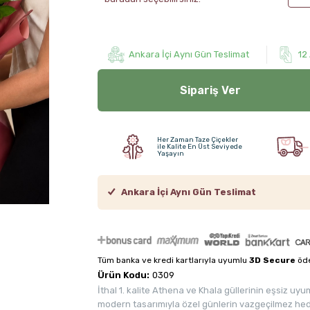
Ankara İçi Aynı Gün Teslimat
12
Sipariş Ver
Her Zaman Taze Çiçekler
ile Kalite En Üst Seviyede
Yaşayın
Ankara İçi Aynı Gün Teslimat
Tüm banka ve kredi kartlarıyla uyumlu
3D Secure
öde
Ürün Kodu:
0309
İthal 1. kalite Athena ve Khala güllerinin eşsiz uy
modern tasarımıyla özel günlerin vazgeçilmez hed