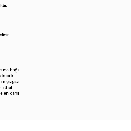
dir.
lidir.
muna bağlı
da küçük
ım çizgisi
 ithal
ve en canlı