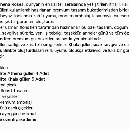
hena Roses, dünyanın en kaliteli seralarında yetiştirilen ithal 1. ka
lleri kullanılarak hazırlanan premium tasarım buketlerimizden biridir
eyaz tonlarının zarif uyumu, modern ambalaj tasarımıyla birleşer
ve şık bir görünüm oluşturur.
er uzman floristleri tarafından hazırlanan bu özel tasarım; doğum
 sevgiliye sürpriz, yeni iş tebriği, teşekkür, anneler günü ve tüm öz
h edilen premium gül buketleri arasında yer almaktadır.
leri saflığı ve zarafeti simgelerken, Khala gülleri sıcak sevgiyi ve s
r. Birlikte oluşturdukları renk uyumu oldukça etkileyici ve lüks bir 
ır.
kleri
 kalite Athena gülleri 4 Adet
 kalite Khala gülleri 5 Adet
esme çiçek
 florist tasarımı
f yeşillikler
 premium ambalaj
ürlü canlı çiçekler
içi aynı gün teslimat
 ve özenli paketleme