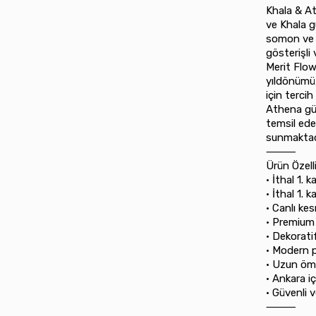
Khala & At
ve Khala gü
somon ve b
gösterişli 
Merit Flow
yıldönümü,
için terci
Athena gül
temsil ede
sunmaktad
⸻
Ürün Özelli
•⁠ ⁠İthal 1.
•⁠ ⁠İthal 1.
•⁠ ⁠Canlı k
•⁠ ⁠Premium
•⁠ ⁠Dekorati
•⁠ ⁠Modern
•⁠ ⁠Uzun öm
•⁠ ⁠Ankara 
•⁠ ⁠Güvenli
⸻