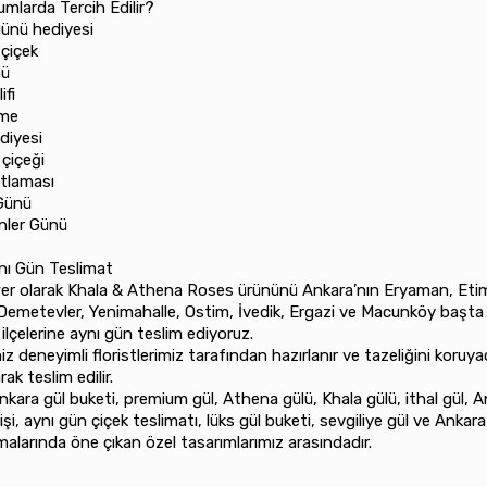
mlarda Tercih Edilir?
günü hediyesi
e çiçek
mü
lifi
eme
ediyesi
 çiçeği
kutlaması
 Günü
enler Günü
nı Gün Teslimat
wer olarak Khala & Athena Roses ürününü Ankara’nın Eryaman, Eti
Demetevler, Yenimahalle, Ostim, İvedik, Ergazi ve Macunköy başta
ilçelerine aynı gün teslim ediyoruz.
niz deneyimli floristlerimiz tarafından hazırlanır ve tazeliğini koruy
rak teslim edilir.
nkara gül buketi, premium gül, Athena gülü, Khala gülü, ithal gül, 
rişi, aynı gün çiçek teslimatı, lüks gül buketi, sevgiliye gül ve Anka
amalarında öne çıkan özel tasarımlarımız arasındadır.