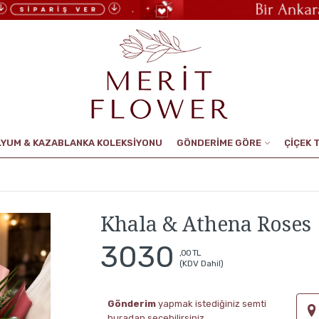
LYUM & KAZABLANKA KOLEKSİYONU
GÖNDERİME GÖRE
ÇİÇEK 
Khala & Athena Roses
3030
,00 TL
(KDV Dahil)
Gönderim
yapmak istediğiniz semti
buradan seçebilirsiniz.