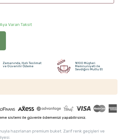
 Aya Varan Taksit
Zamanında, Hızlı Teslimat
%100 Müşteri
ve Güvenilir Ödeme
Memnuniyeti ile
Sevdiğini Mutlu Et
me sistemi ile güvenle ödemenizi yapabilirsiniz.
umuyla hazırlanan premium buket. Zarif renk geçişleri ve
iyesi.