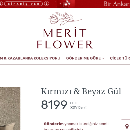
UM & KAZABLANKA KOLEKSİYONU
GÖNDERİME GÖRE
ÇİÇEK TÜR
Kırmızı & Beyaz Gül
8199
,00 TL
(KDV Dahil)
Gönderim
yapmak istediğiniz semti
buradan seçebilirsiniz.