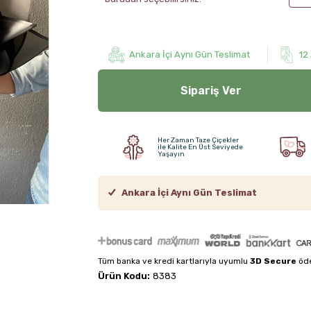
Ankara İçi Aynı Gün Teslimat
12
Sipariş Ver
Her Zaman Taze Çiçekler
ile Kalite En Üst Seviyede
Yaşayın
Ankara İçi Aynı Gün Teslimat
Tüm banka ve kredi kartlarıyla uyumlu
3D Secure
öde
Ürün Kodu:
8383