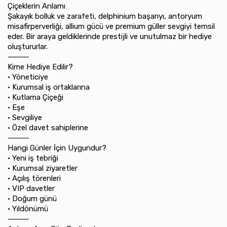
Çiçeklerin Anlamı
Şakayık bolluk ve zarafeti, delphinium başarıyı, antoryum
misafirperverliği, allium gücü ve premium güller sevgiyi temsil
eder. Bir araya geldiklerinde prestijli ve unutulmaz bir hediye
oluştururlar.
⸻
Kime Hediye Edilir?
•⁠ ⁠Yöneticiye
•⁠ ⁠Kurumsal iş ortaklarına
•⁠ ⁠Kutlama Çiçeği
•⁠ ⁠Eşe
•⁠ ⁠Sevgiliye
•⁠ ⁠Özel davet sahiplerine
⸻
Hangi Günler İçin Uygundur?
•⁠ ⁠Yeni iş tebriği
•⁠ ⁠Kurumsal ziyaretler
•⁠ ⁠Açılış törenleri
•⁠ ⁠VIP davetler
•⁠ ⁠Doğum günü
•⁠ ⁠Yıldönümü
⸻