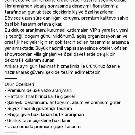
edilmekte ve birinci kalite üreticilerden özenle seçilmektedir.
Her aranjman sipariş sonrasında deneyimli floristlerimiz
tarafından günlük taze çiçeklerle kişiye özel hazırlanır.
Böylece uzun süre canlılığını koruyan, premium kaliteye sahip
özel bir tasarım ortaya çıkar.
Bu deluxe aranjman; kurumsal kutlamalar, VIP ziyaretler, yeni
iş tebriği, doğum günü, yıldönümü, açılış organizasyonları ve
prestijli hediyeler için en çok tercih edilen tasarımlar arasında
yer almaktadır. Büyük hacimli yapısı sayesinde oteller, ofisler,
showroomlar, villa girişleri ve özel davetlerde de şık bir
dekoratif kullanım sunar.
Ankara aynı gün teslimat hizmetimiz ile ürününüz özenle
hazırlanarak güvenli şekilde teslim edilmektedir.
⸻
Ürün Özellikleri
•⁠ ⁠Premium deluxe vazo aranjmanı
•⁠ ⁠Haftalık ithal birinci kalite çiçekler
•⁠ ⁠Şakayık, delphinium, antoryum, allium ve premium güller
•⁠ ⁠Büyük hacimli gösterişli tasarım
•⁠ ⁠El işçiliğiyle hazırlanan butik aranjman
•⁠ ⁠Günlük taze çiçeklerle hazırlanır
•⁠ ⁠Uzun ömürlü premium çiçek tasarımı
⸻