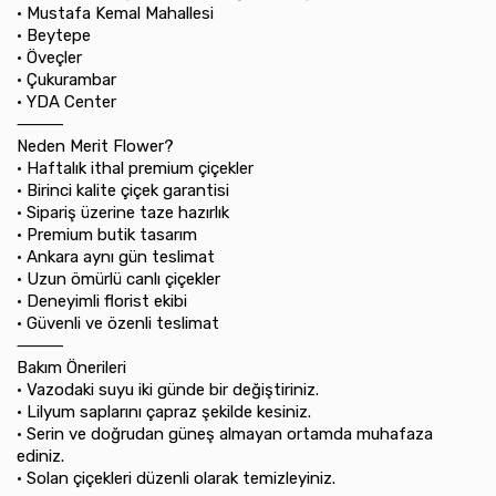
•⁠ ⁠Mustafa Kemal Mahallesi
•⁠ ⁠Beytepe
•⁠ ⁠Öveçler
•⁠ ⁠Çukurambar
•⁠ ⁠YDA Center
⸻
Neden Merit Flower?
•⁠ ⁠Haftalık ithal premium çiçekler
•⁠ ⁠Birinci kalite çiçek garantisi
•⁠ ⁠Sipariş üzerine taze hazırlık
•⁠ ⁠Premium butik tasarım
•⁠ ⁠Ankara aynı gün teslimat
•⁠ ⁠Uzun ömürlü canlı çiçekler
•⁠ ⁠Deneyimli florist ekibi
•⁠ ⁠Güvenli ve özenli teslimat
⸻
Bakım Önerileri
•⁠ ⁠Vazodaki suyu iki günde bir değiştiriniz.
•⁠ ⁠Lilyum saplarını çapraz şekilde kesiniz.
•⁠ ⁠Serin ve doğrudan güneş almayan ortamda muhafaza
ediniz.
•⁠ ⁠Solan çiçekleri düzenli olarak temizleyiniz.