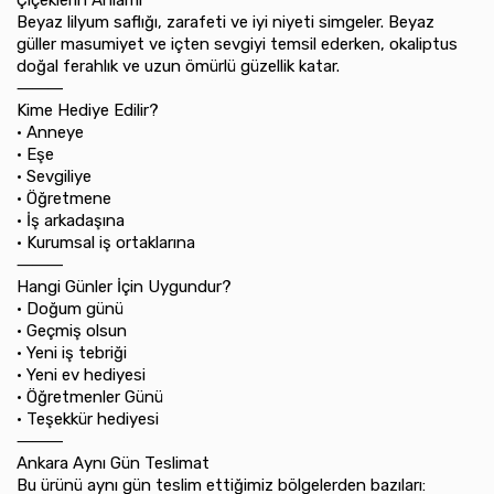
Çiçeklerin Anlamı
Beyaz lilyum saflığı, zarafeti ve iyi niyeti simgeler. Beyaz
güller masumiyet ve içten sevgiyi temsil ederken, okaliptus
doğal ferahlık ve uzun ömürlü güzellik katar.
⸻
Kime Hediye Edilir?
•⁠ ⁠Anneye
•⁠ ⁠Eşe
•⁠ ⁠Sevgiliye
•⁠ ⁠Öğretmene
•⁠ ⁠İş arkadaşına
•⁠ ⁠Kurumsal iş ortaklarına
⸻
Hangi Günler İçin Uygundur?
•⁠ ⁠Doğum günü
•⁠ ⁠Geçmiş olsun
•⁠ ⁠Yeni iş tebriği
•⁠ ⁠Yeni ev hediyesi
•⁠ ⁠Öğretmenler Günü
•⁠ ⁠Teşekkür hediyesi
⸻
Ankara Aynı Gün Teslimat
Bu ürünü aynı gün teslim ettiğimiz bölgelerden bazıları: