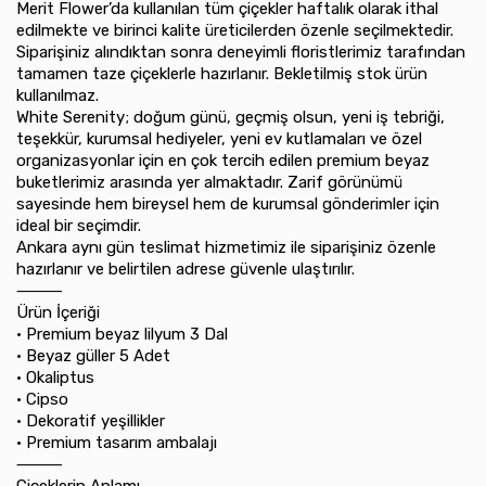
Merit Flower’da kullanılan tüm çiçekler haftalık olarak ithal
edilmekte ve birinci kalite üreticilerden özenle seçilmektedir.
Siparişiniz alındıktan sonra deneyimli floristlerimiz tarafından
tamamen taze çiçeklerle hazırlanır. Bekletilmiş stok ürün
kullanılmaz.
White Serenity; doğum günü, geçmiş olsun, yeni iş tebriği,
teşekkür, kurumsal hediyeler, yeni ev kutlamaları ve özel
organizasyonlar için en çok tercih edilen premium beyaz
buketlerimiz arasında yer almaktadır. Zarif görünümü
sayesinde hem bireysel hem de kurumsal gönderimler için
ideal bir seçimdir.
Ankara aynı gün teslimat hizmetimiz ile siparişiniz özenle
hazırlanır ve belirtilen adrese güvenle ulaştırılır.
⸻
Ürün İçeriği
•⁠ ⁠Premium beyaz lilyum 3 Dal
•⁠ ⁠Beyaz güller 5 Adet
•⁠ ⁠Okaliptus
•⁠ ⁠Cipso
•⁠ ⁠Dekoratif yeşillikler
•⁠ ⁠Premium tasarım ambalajı
⸻