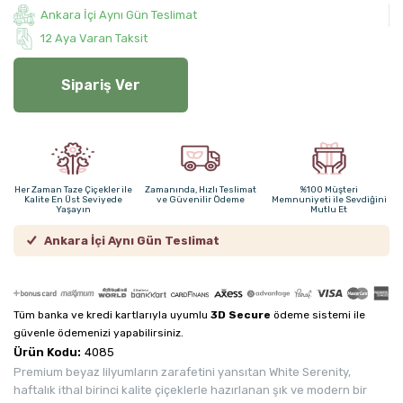
Ankara İçi Aynı Gün Teslimat
12 Aya Varan Taksit
Sipariş Ver
Her Zaman Taze Çiçekler ile
Zamanında, Hızlı Teslimat
%100 Müşteri
Kalite En Üst Seviyede
ve Güvenilir Ödeme
Memnuniyeti ile Sevdiğini
Yaşayın
Mutlu Et
Ankara İçi Aynı Gün Teslimat
Tüm banka ve kredi kartlarıyla uyumlu
3D Secure
ödeme sistemi ile
güvenle ödemenizi yapabilirsiniz.
Ürün Kodu:
4085
Premium beyaz lilyumların zarafetini yansıtan White Serenity,
haftalık ithal birinci kalite çiçeklerle hazırlanan şık ve modern bir