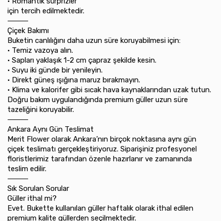
•⁠ ⁠Romantik sürprizler
için tercih edilmektedir.
⸻
Çiçek Bakımı
Buketin canlılığını daha uzun süre koruyabilmesi için:
•⁠ ⁠Temiz vazoya alın.
•⁠ ⁠Sapları yaklaşık 1-2 cm çapraz şekilde kesin.
•⁠ ⁠Suyu iki günde bir yenileyin.
•⁠ ⁠Direkt güneş ışığına maruz bırakmayın.
•⁠ ⁠Klima ve kalorifer gibi sıcak hava kaynaklarından uzak tutun.
Doğru bakım uygulandığında premium güller uzun süre
tazeliğini koruyabilir.
⸻
Ankara Aynı Gün Teslimat
Merit Flower olarak Ankara’nın birçok noktasına aynı gün
çiçek teslimatı gerçekleştiriyoruz. Siparişiniz profesyonel
floristlerimiz tarafından özenle hazırlanır ve zamanında
teslim edilir.
⸻
Sık Sorulan Sorular
Güller ithal mi?
Evet. Bukette kullanılan güller haftalık olarak ithal edilen
premium kalite güllerden seçilmektedir.