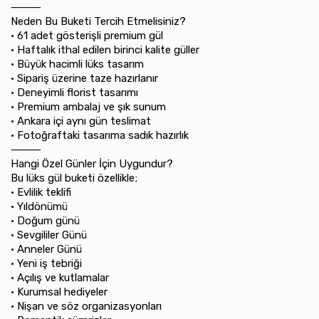
⸻
Neden Bu Buketi Tercih Etmelisiniz?
•⁠ ⁠61 adet gösterişli premium gül
•⁠ ⁠Haftalık ithal edilen birinci kalite güller
•⁠ ⁠Büyük hacimli lüks tasarım
•⁠ ⁠Sipariş üzerine taze hazırlanır
•⁠ ⁠Deneyimli florist tasarımı
•⁠ ⁠Premium ambalaj ve şık sunum
•⁠ ⁠Ankara içi aynı gün teslimat
•⁠ ⁠Fotoğraftaki tasarıma sadık hazırlık
⸻
Hangi Özel Günler İçin Uygundur?
Bu lüks gül buketi özellikle;
•⁠ ⁠Evlilik teklifi
•⁠ ⁠Yıldönümü
•⁠ ⁠Doğum günü
•⁠ ⁠Sevgililer Günü
•⁠ ⁠Anneler Günü
•⁠ ⁠Yeni iş tebriği
•⁠ ⁠Açılış ve kutlamalar
•⁠ ⁠Kurumsal hediyeler
•⁠ ⁠Nişan ve söz organizasyonları