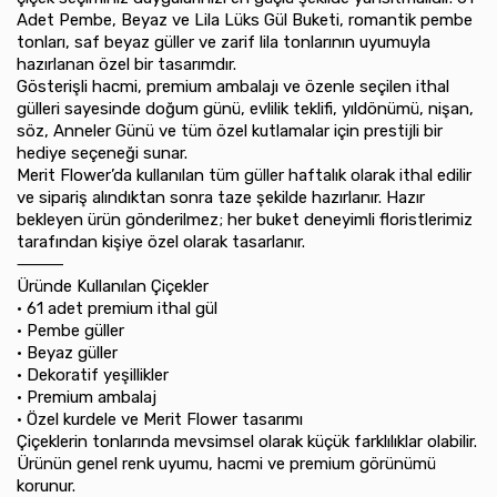
Adet Pembe, Beyaz ve Lila Lüks Gül Buketi, romantik pembe
tonları, saf beyaz güller ve zarif lila tonlarının uyumuyla
hazırlanan özel bir tasarımdır.
Gösterişli hacmi, premium ambalajı ve özenle seçilen ithal
gülleri sayesinde doğum günü, evlilik teklifi, yıldönümü, nişan,
söz, Anneler Günü ve tüm özel kutlamalar için prestijli bir
hediye seçeneği sunar.
Merit Flower’da kullanılan tüm güller haftalık olarak ithal edilir
ve sipariş alındıktan sonra taze şekilde hazırlanır. Hazır
bekleyen ürün gönderilmez; her buket deneyimli floristlerimiz
tarafından kişiye özel olarak tasarlanır.
⸻
Üründe Kullanılan Çiçekler
•⁠ ⁠61 adet premium ithal gül
•⁠ ⁠Pembe güller
•⁠ ⁠Beyaz güller
•⁠ ⁠Dekoratif yeşillikler
•⁠ ⁠Premium ambalaj
•⁠ ⁠Özel kurdele ve Merit Flower tasarımı
Çiçeklerin tonlarında mevsimsel olarak küçük farklılıklar olabilir.
Ürünün genel renk uyumu, hacmi ve premium görünümü
korunur.