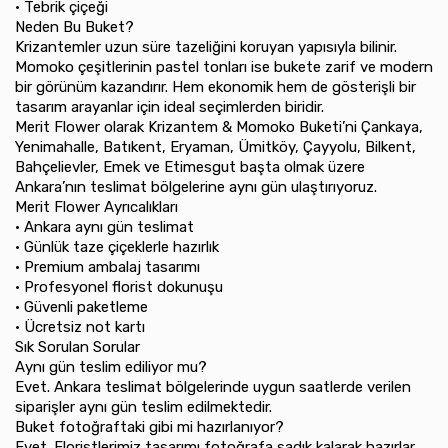
•⁠ ⁠Tebrik çiçeği
Neden Bu Buket?
Krizantemler uzun süre tazeliğini koruyan yapısıyla bilinir.
Momoko çeşitlerinin pastel tonları ise bukete zarif ve modern
bir görünüm kazandırır. Hem ekonomik hem de gösterişli bir
tasarım arayanlar için ideal seçimlerden biridir.
Merit Flower olarak Krizantem & Momoko Buketi’ni Çankaya,
Yenimahalle, Batıkent, Eryaman, Ümitköy, Çayyolu, Bilkent,
Bahçelievler, Emek ve Etimesgut başta olmak üzere
Ankara’nın teslimat bölgelerine aynı gün ulaştırıyoruz.
Merit Flower Ayrıcalıkları
•⁠ ⁠Ankara aynı gün teslimat
•⁠ ⁠Günlük taze çiçeklerle hazırlık
•⁠ ⁠Premium ambalaj tasarımı
•⁠ ⁠Profesyonel florist dokunuşu
•⁠ ⁠Güvenli paketleme
•⁠ ⁠Ücretsiz not kartı
Sık Sorulan Sorular
Aynı gün teslim ediliyor mu?
Evet. Ankara teslimat bölgelerinde uygun saatlerde verilen
siparişler aynı gün teslim edilmektedir.
Buket fotoğraftaki gibi mi hazırlanıyor?
Evet. Floristlerimiz tasarımı fotoğrafa sadık kalarak hazırlar.