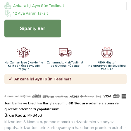
Ankara İçi Aynı Gün Teslimat
12 Aya Varan Taksit
Sipariş Ver
Her Zaman Taze Çiçekler ile
Zamanında, Hızlı Teslimat
%100 Müşteri
Kalite En Üst Seviyede
ve Güvenilir Ödeme
Memnuniyeti ile Sevdiğini
Yaşayın
Mutlu Et
Ankara İçi Aynı Gün Teslimat
Tüm banka ve kredi kartlarıyla uyumlu
3D Secure
ödeme sistemi ile
güvenle ödemenizi yapabilirsiniz.
Ürün Kodu:
MF8453
Krizantem & Momoko, pembe momoko krizantemler ve beyaz
papatya krizantemlerin zarif uyumuyla hazırlanan premium bukettir.