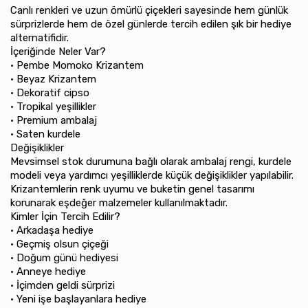
Canlı renkleri ve uzun ömürlü çiçekleri sayesinde hem günlük
sürprizlerde hem de özel günlerde tercih edilen şık bir hediye
alternatifidir.
İçeriğinde Neler Var?
•⁠ ⁠Pembe Momoko Krizantem
•⁠ ⁠Beyaz Krizantem
•⁠ ⁠Dekoratif cipso
•⁠ ⁠Tropikal yeşillikler
•⁠ ⁠Premium ambalaj
•⁠ ⁠Saten kurdele
Değişiklikler
Mevsimsel stok durumuna bağlı olarak ambalaj rengi, kurdele
modeli veya yardımcı yeşilliklerde küçük değişiklikler yapılabilir.
Krizantemlerin renk uyumu ve buketin genel tasarımı
korunarak eşdeğer malzemeler kullanılmaktadır.
Kimler İçin Tercih Edilir?
•⁠ ⁠Arkadaşa hediye
•⁠ ⁠Geçmiş olsun çiçeği
•⁠ ⁠Doğum günü hediyesi
•⁠ ⁠Anneye hediye
•⁠ ⁠İçimden geldi sürprizi
•⁠ ⁠Yeni işe başlayanlara hediye