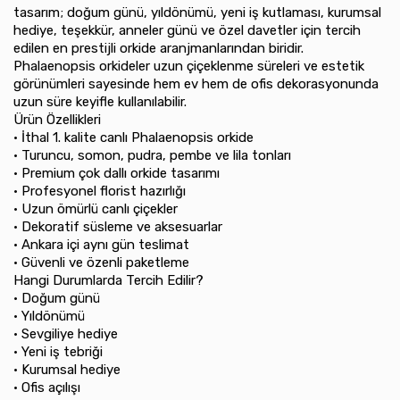
tasarım; doğum günü, yıldönümü, yeni iş kutlaması, kurumsal
hediye, teşekkür, anneler günü ve özel davetler için tercih
edilen en prestijli orkide aranjmanlarından biridir.
Phalaenopsis orkideler uzun çiçeklenme süreleri ve estetik
görünümleri sayesinde hem ev hem de ofis dekorasyonunda
uzun süre keyifle kullanılabilir.
Ürün Özellikleri
•⁠ ⁠İthal 1. kalite canlı Phalaenopsis orkide
•⁠ ⁠Turuncu, somon, pudra, pembe ve lila tonları
•⁠ ⁠Premium çok dallı orkide tasarımı
•⁠ ⁠Profesyonel florist hazırlığı
•⁠ ⁠Uzun ömürlü canlı çiçekler
•⁠ ⁠Dekoratif süsleme ve aksesuarlar
•⁠ ⁠Ankara içi aynı gün teslimat
•⁠ ⁠Güvenli ve özenli paketleme
Hangi Durumlarda Tercih Edilir?
•⁠ ⁠Doğum günü
•⁠ ⁠Yıldönümü
•⁠ ⁠Sevgiliye hediye
•⁠ ⁠Yeni iş tebriği
•⁠ ⁠Kurumsal hediye
•⁠ ⁠Ofis açılışı