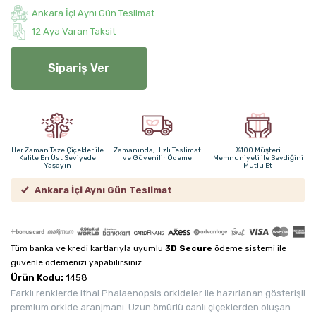
Ankara İçi Aynı Gün Teslimat
12 Aya Varan Taksit
Sipariş Ver
Her Zaman Taze Çiçekler ile
Zamanında, Hızlı Teslimat
%100 Müşteri
Kalite En Üst Seviyede
ve Güvenilir Ödeme
Memnuniyeti ile Sevdiğini
Yaşayın
Mutlu Et
Ankara İçi Aynı Gün Teslimat
Tüm banka ve kredi kartlarıyla uyumlu
3D Secure
ödeme sistemi ile
güvenle ödemenizi yapabilirsiniz.
Ürün Kodu:
1458
Farklı renklerde ithal Phalaenopsis orkideler ile hazırlanan gösterişli
premium orkide aranjmanı. Uzun ömürlü canlı çiçeklerden oluşan