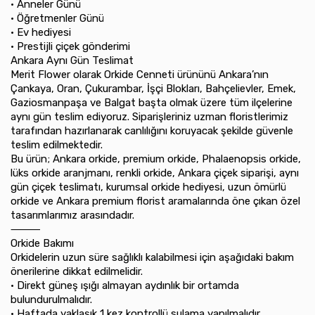
•⁠ ⁠Anneler Günü
•⁠ ⁠Öğretmenler Günü
•⁠ ⁠Ev hediyesi
•⁠ ⁠Prestijli çiçek gönderimi
Ankara Aynı Gün Teslimat
Merit Flower olarak Orkide Cenneti ürününü Ankara’nın
Çankaya, Oran, Çukurambar, İşçi Blokları, Bahçelievler, Emek,
Gaziosmanpaşa ve Balgat başta olmak üzere tüm ilçelerine
aynı gün teslim ediyoruz. Siparişleriniz uzman floristlerimiz
tarafından hazırlanarak canlılığını koruyacak şekilde güvenle
teslim edilmektedir.
Bu ürün; Ankara orkide, premium orkide, Phalaenopsis orkide,
lüks orkide aranjmanı, renkli orkide, Ankara çiçek siparişi, aynı
gün çiçek teslimatı, kurumsal orkide hediyesi, uzun ömürlü
orkide ve Ankara premium florist aramalarında öne çıkan özel
tasarımlarımız arasındadır.
⸻
Orkide Bakımı
Orkidelerin uzun süre sağlıklı kalabilmesi için aşağıdaki bakım
önerilerine dikkat edilmelidir.
•⁠ ⁠Direkt güneş ışığı almayan aydınlık bir ortamda
bulundurulmalıdır.
•⁠ ⁠Haftada yaklaşık 1 kez kontrollü sulama yapılmalıdır.