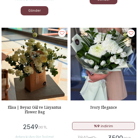
Gönder
Elisa | Beyaz Gül ve Lisyantus
Ivory Elegance
Flower Bag
2549
%9
indirim
,00 TL
3500
Ankara İçi Aynı Gün Teslimat
3840