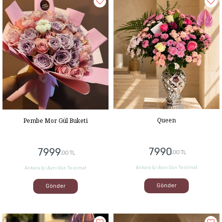
Queen
Pembe Mor Gül Buketi
7990
7999
,00 TL
,00 TL
Ankara İçi Aynı Gün Teslimat
Ankara İçi Aynı Gün Teslimat
Gönder
Gönder