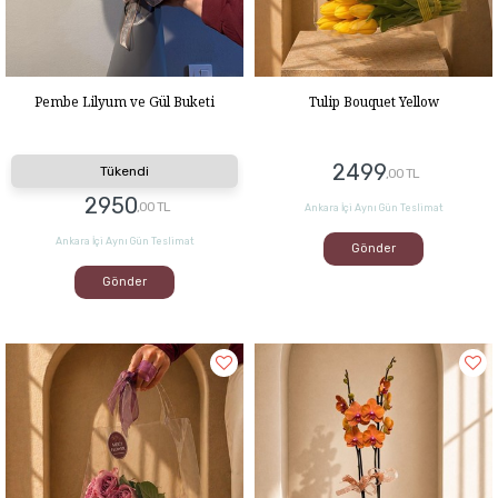
Pembe Lilyum ve Gül Buketi
Tulip Bouquet Yellow
2499
Tükendi
,00 TL
2950
,00 TL
Ankara İçi Aynı Gün Teslimat
Ankara İçi Aynı Gün Teslimat
Gönder
Gönder