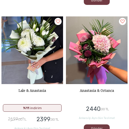
Gönder
Lale & Anastasia
Anastasia & Ortanca
2440
%11
indirim
,00 TL
2399
2699
Ankara İçi Aynı Gün Teslimat
,00 TL
,00 TL
Gönder
Ankara İçi Aynı Gün Teslimat