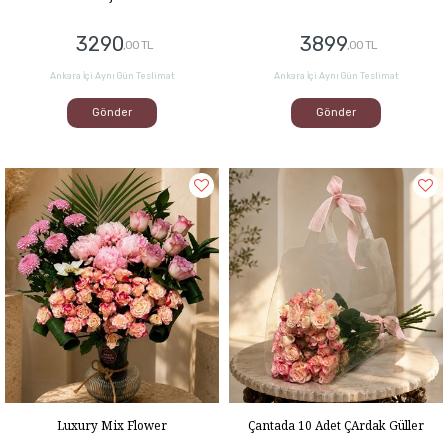
3290
3899
,00 TL
,00 TL
Ankara İçi Aynı Gün Teslimat
Ankara İçi Aynı Gün Teslimat
Gönder
Gönder
Luxury Mix Flower
Çantada 10 Adet ÇArdak Güller