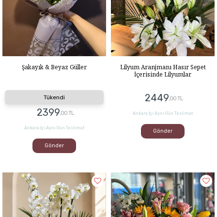
Şakayık & Beyaz Güller
Lilyum Aranjmanı Hasır Sepet
İçerisinde Lilyumlar
2449
Tükendi
,00 TL
2399
,00 TL
Ankara İçi Aynı Gün Teslimat
Ankara İçi Aynı Gün Teslimat
Gönder
Gönder