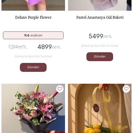
Deluxe Purple Flower
Pastel Anastasya Gül Buketi
5499
%6
indirim
,00 TL
4899
5199
Ankara İçi Aynı Gün Teslimat
,00 TL
,00 TL
Gönder
Ankara İçi Aynı Gün Teslimat
Gönder