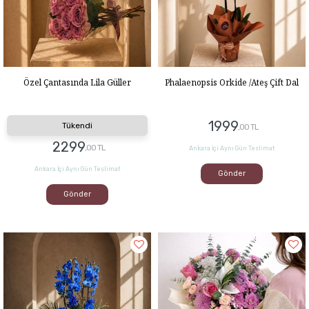
Özel Çantasında Lila Güller
Phalaenopsis Orkide /Ateş Çift Dal
1999
Tükendi
,00 TL
2299
,00 TL
Ankara İçi Aynı Gün Teslimat
Ankara İçi Aynı Gün Teslimat
Gönder
Gönder