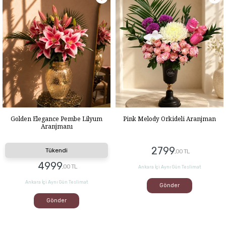
Golden Elegance Pembe Lilyum
Pink Melody Orkideli Aranjman
Aranjmanı
2799
Tükendi
,00 TL
4999
,00 TL
Ankara İçi Aynı Gün Teslimat
Ankara İçi Aynı Gün Teslimat
Gönder
Gönder