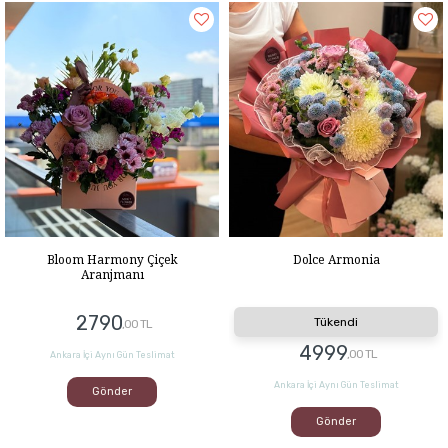
Bloom Harmony Çiçek
Dolce Armonia
Aranjmanı
2790
Tükendi
,00 TL
4999
,00 TL
Ankara İçi Aynı Gün Teslimat
Ankara İçi Aynı Gün Teslimat
Gönder
Gönder