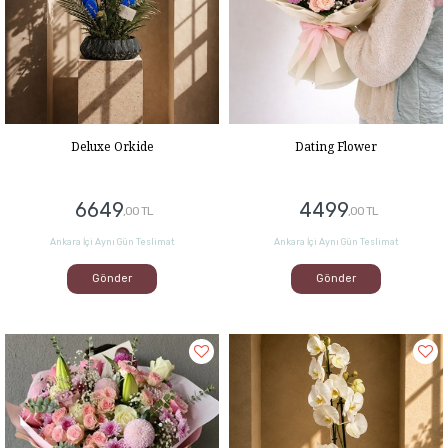
Deluxe Orkide
Dating Flower
6649
4499
,00 TL
,00 TL
Ankara İçi Aynı Gün Teslimat
Ankara İçi Aynı Gün Teslimat
Gönder
Gönder