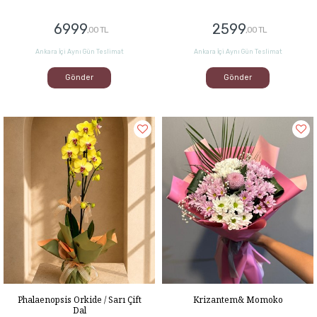
6999
2599
,00 TL
,00 TL
Ankara İçi Aynı Gün Teslimat
Ankara İçi Aynı Gün Teslimat
Gönder
Gönder
Phalaenopsis Orkide / Sarı Çift
Krizantem& Momoko
Dal