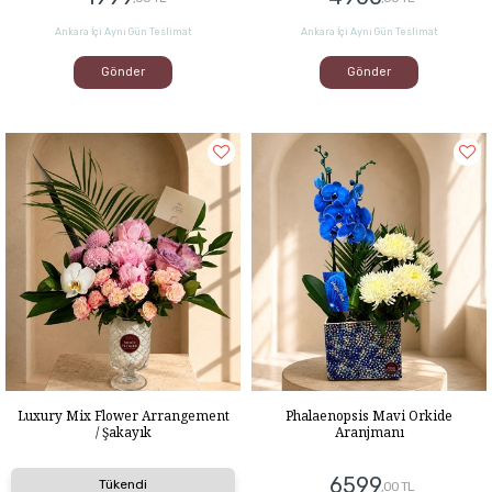
Ankara İçi Aynı Gün Teslimat
Ankara İçi Aynı Gün Teslimat
Gönder
Gönder
Luxury Mix Flower Arrangement
Phalaenopsis Mavi Orkide
/ Şakayık
Aranjmanı
6599
Tükendi
,00 TL