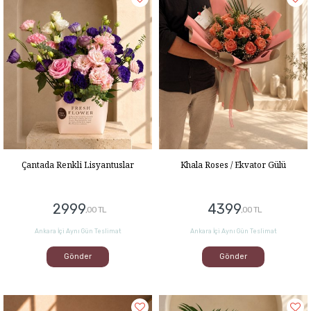
Çantada Renkli Lisyantuslar
Khala Roses / Ekvator Gülü
2999
4399
,00 TL
,00 TL
Ankara İçi Aynı Gün Teslimat
Ankara İçi Aynı Gün Teslimat
Gönder
Gönder