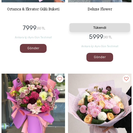
Ortanca & Ekvator Gülü Buketi
Deluxe Flower
7999
Tükendi
,00 TL
5999
,00 TL
Ankara İçi Aynı Gün Teslimat
Ankara İçi Aynı Gün Teslimat
Gönder
Gönder