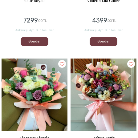
Fleur Royale
Violetta Lila Güller
7299
4399
,00 TL
,00 TL
Ankara İçi Aynı Gün Teslimat
Ankara İçi Aynı Gün Teslimat
Gönder
Gönder
Elegance Florale
Deluxe Carla