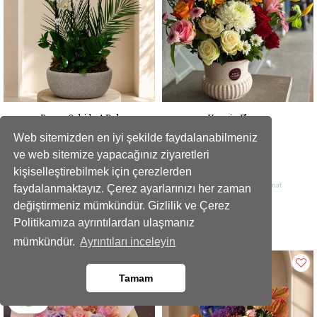
Beyaz Orkide 4 Dal
Vase in Flower
Web sitemizden en iyi şekilde faydalanabilmeniz
ve web sitemize yapacağınız ziyaretleri
5399
4399
,00 TL
,00 TL
kişiselleştirebilmek için çerezlerden
Ankara İçi Aynı Gün Teslimat
Ankara İçi Aynı Gün Teslimat
faydalanmaktayız. Çerez ayarlarınızı her zaman
değiştirmeniz mümkündür. Gizlilik ve Çerez
Gönder
Gönder
Politikamıza ayrıntılardan ulaşmanız
mümkündür.
Ayrıntıları inceleyin
Tamam