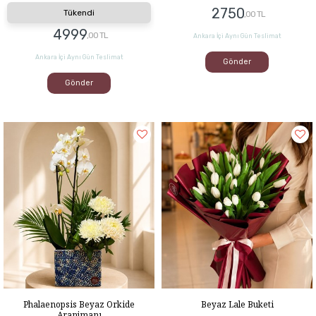
2750
Tükendi
,00 TL
4999
,00 TL
Ankara İçi Aynı Gün Teslimat
Ankara İçi Aynı Gün Teslimat
Gönder
Gönder
Phalaenopsis Beyaz Orkide
Beyaz Lale Buketi
Aranjmanı