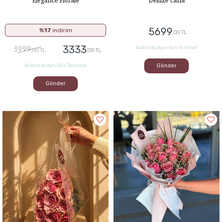
5699
%17
indirim
,00 TL
3333
3999
Ankara İçi Aynı Gün Teslimat
,00 TL
,00 TL
Gönder
Ankara İçi Aynı Gün Teslimat
Gönder