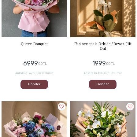
Phalaenopsis Orkide / Beyaz Çift
Queen Bouquet
Dal
1999
6999
,00 TL
,00 TL
Ankara İçi Aynı Gün Teslimat
Ankara İçi Aynı Gün Teslimat
Gönder
Gönder