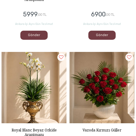
5999
6900
,00 TL
,00 TL
Ankara İçi Aynı Gün Teslimat
Ankara İçi Aynı Gün Teslimat
Gönder
Gönder
Royal Blanc Beyaz Orkide
Vazoda Kırmızı Güller
Aranjmanı