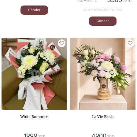
,00 TL
,00 TL
Gönder
Ankara İçi Aynı Gün Teslimat
Gönder
White Romance
La Vie Blush
1999
4900
,00 TL
,00 TL