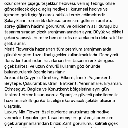
özür dileme çiçeği, teşekkür hediyesi, yeni iş tebriği, ofise
gönderilecek çiçek, açılış hediyesi, kurumsal hediye ve
içimden geldi çiçeği olarak sıklıkla tercih edilmektedir.
Şakayıkların romantik dokusu, premium güllerin zarafeti,
sprey güllerin hacimli görünümü ve orkidenin asil duruşu bu
tasarımı sıradan çiçek aranjmanlarından ayırır. Büyük ve dikkat
çekici yapısıyla hem ev hem de ofis ortamlarında dekoratif bir
şıklık sunar.
Merit Flower’da hazırlanan tüm premium aranjmanlarda
günlük seçilen taze ithal çiçekler kullanılmaktadır. Deneyimli
floristler tarafından hazırlanan her tasarım renk dengesi,
çiçek kalitesi ve uzun ömürlü kullanım göz önünde
bulundurularak özenle hazırlanır.
Ankara’da Çayyolu, Ümitköy, Bilkent, İncek, Yaşamkent,
Beytepe, Çukurambar, Oran, Batıkent, Yenimahalle, Eryaman,
Etimesgut, Bağlıca ve Konutkent bölgelerine aynı gün
teslimat hizmeti sunuyoruz. Siparişler güvenli paketleme ile
hazırlanarak ilk günkü tazeliğini koruyacak şekilde alıcısına
ulaştırılır.
Luxury Mix Flower; özel günlerde unutulmaz bir hediye
vermek isteyenler için tasarlanmış en gösterişli premium
çiçek aranjmanlarından biridir. Zarif görünümü, kaliteli çiçek