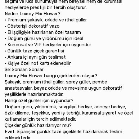
seçimi ve lüks sunumuyla hem bireysel hem de kurumsal
hediyelerde prestijli bir tercih oluşturur.
Neden Luxury Mix Flower?
•⁠ ⁠Premium şakayık, orkide ve ithal güller
•⁠ ⁠Gösterişli dekoratif vazo
•⁠ ⁠El işçiliğiyle hazırlanan özel tasarım
•⁠ ⁠Doğum günü ve yıldönümü için ideal
•⁠ ⁠Kurumsal ve VIP hediyeler için uygundur
•⁠ ⁠Günlük taze çiçek garantisi
•⁠ ⁠Ankara içi aynı gün teslimat
•⁠ ⁠Kişiye özel not kartı eklenebilir
Sık Sorulan Sorular
Luxury Mix Flower hangi çiçeklerden oluşur?
Şakayık, premium ithal güller, sprey güller, pembe
anastasyalar, beyaz orkide ve mevsime uygun dekoratif
yeşilliklerle hazırlanmaktadır.
Hangi özel günler için uygundur?
Doğum günü, yıldönümü, sevgiliye hediye, anneye hediye,
özür dileme, teşekkür, yeni iş tebriği, kurumsal ziyaret ve özel
kutlamalar için tercih edilmektedir.
Çiçekler günlük hazırlanıyor mu?
Evet. Siparişler günlük taze çiçeklerle hazırlanarak teslim
edilmektedir.