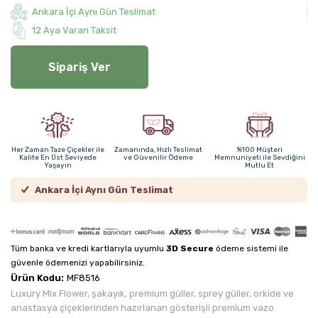
Ankara İçi Aynı Gün Teslimat
12 Aya Varan Taksit
Sipariş Ver
Her Zaman Taze Çiçekler ile
Zamanında, Hızlı Teslimat
%100 Müşteri
Kalite En Üst Seviyede
ve Güvenilir Ödeme
Memnuniyeti ile Sevdiğini
Yaşayın
Mutlu Et
Ankara İçi Aynı Gün Teslimat
Tüm banka ve kredi kartlarıyla uyumlu
3D Secure
ödeme sistemi ile
güvenle ödemenizi yapabilirsiniz.
Ürün Kodu:
MF8516
Luxury Mix Flower, şakayık, premium güller, sprey güller, orkide ve
anastasya çiçeklerinden hazırlanan gösterişli premium vazo