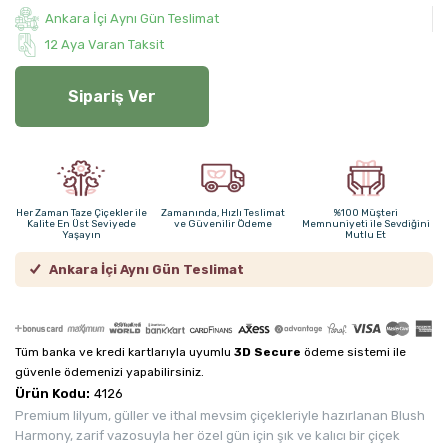
Ankara İçi Aynı Gün Teslimat
12 Aya Varan Taksit
Sipariş Ver
Her Zaman Taze Çiçekler ile
Zamanında, Hızlı Teslimat
%100 Müşteri
Kalite En Üst Seviyede
ve Güvenilir Ödeme
Memnuniyeti ile Sevdiğini
Yaşayın
Mutlu Et
Ankara İçi Aynı Gün Teslimat
Tüm banka ve kredi kartlarıyla uyumlu
3D Secure
ödeme sistemi ile
güvenle ödemenizi yapabilirsiniz.
Ürün Kodu:
4126
Premium lilyum, güller ve ithal mevsim çiçekleriyle hazırlanan Blush
Harmony, zarif vazosuyla her özel gün için şık ve kalıcı bir çiçek