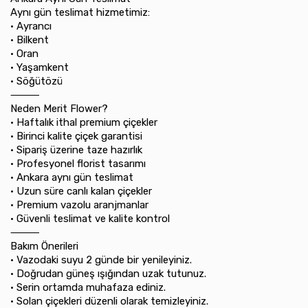
Aynı gün teslimat hizmetimiz:
•⁠ ⁠Ayrancı
•⁠ ⁠Bilkent
•⁠ ⁠Oran
•⁠ ⁠Yaşamkent
•⁠ ⁠Söğütözü
⸻
Neden Merit Flower?
•⁠ ⁠Haftalık ithal premium çiçekler
•⁠ ⁠Birinci kalite çiçek garantisi
•⁠ ⁠Sipariş üzerine taze hazırlık
•⁠ ⁠Profesyonel florist tasarımı
•⁠ ⁠Ankara aynı gün teslimat
•⁠ ⁠Uzun süre canlı kalan çiçekler
•⁠ ⁠Premium vazolu aranjmanlar
•⁠ ⁠Güvenli teslimat ve kalite kontrol
⸻
Bakım Önerileri
•⁠ ⁠Vazodaki suyu 2 günde bir yenileyiniz.
•⁠ ⁠Doğrudan güneş ışığından uzak tutunuz.
•⁠ ⁠Serin ortamda muhafaza ediniz.
•⁠ ⁠Solan çiçekleri düzenli olarak temizleyiniz.