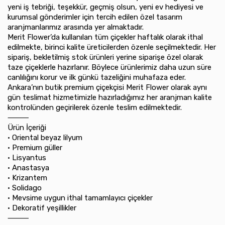
yeni iş tebriği, teşekkür, geçmiş olsun, yeni ev hediyesi ve
kurumsal gönderimler için tercih edilen özel tasarım
aranjmanlarımız arasında yer almaktadır.
Merit Flower’da kullanılan tüm çiçekler haftalık olarak ithal
edilmekte, birinci kalite üreticilerden özenle seçilmektedir. Her
sipariş, bekletilmiş stok ürünleri yerine siparişe özel olarak
taze çiçeklerle hazırlanır. Böylece ürünlerimiz daha uzun süre
canlılığını korur ve ilk günkü tazeliğini muhafaza eder.
Ankara’nın butik premium çiçekçisi Merit Flower olarak aynı
gün teslimat hizmetimizle hazırladığımız her aranjman kalite
kontrolünden geçirilerek özenle teslim edilmektedir.
⸻
Ürün İçeriği
•⁠ ⁠Oriental beyaz lilyum
•⁠ ⁠Premium güller
•⁠ ⁠Lisyantus
•⁠ ⁠Anastasya
•⁠ ⁠Krizantem
•⁠ ⁠Solidago
•⁠ ⁠Mevsime uygun ithal tamamlayıcı çiçekler
•⁠ ⁠Dekoratif yeşillikler
⸻