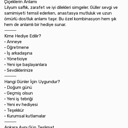
Çiçeklerin Anlamı
Lilyum saflık, zarafet ve iyi dilekleri simgeler. Güller sevgi ve
samimiyeti temsil ederken, anastasya mutluluk ve uzun
ömürlü dostluk anlamı taşır. Bu özel kombinasyon hem şık
hem de anlamlı bir hediye sunar.
⸻
Kime Hediye Edilir?
•⁠ ⁠Anneye
•⁠ ⁠Öğretmene
•⁠ ⁠İş arkadaşına
•⁠ ⁠Yöneticiye
•⁠ ⁠Yeni işe başlayanlara
•⁠ ⁠Sevdiklerinize
⸻
Hangi Günler İçin Uygundur?
•⁠ ⁠Doğum günü
•⁠ ⁠Geçmiş olsun
•⁠ ⁠Yeni iş tebriği
•⁠ ⁠Yeni ev hediyesi
•⁠ ⁠Teşekkür
•⁠ ⁠Kurumsal kutlamalar
⸻
Ankara Aynı Gün Teslimat