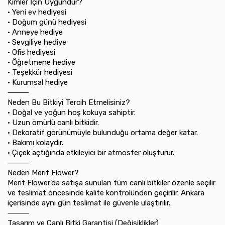
Kimler İçin Uygundur?
•⁠ ⁠Yeni ev hediyesi
•⁠ ⁠Doğum günü hediyesi
•⁠ ⁠Anneye hediye
•⁠ ⁠Sevgiliye hediye
•⁠ ⁠Ofis hediyesi
•⁠ ⁠Öğretmene hediye
•⁠ ⁠Teşekkür hediyesi
•⁠ ⁠Kurumsal hediye
⸻
Neden Bu Bitkiyi Tercih Etmelisiniz?
•⁠ ⁠Doğal ve yoğun hoş kokuya sahiptir.
•⁠ ⁠Uzun ömürlü canlı bitkidir.
•⁠ ⁠Dekoratif görünümüyle bulunduğu ortama değer katar.
•⁠ ⁠Bakımı kolaydır.
•⁠ ⁠Çiçek açtığında etkileyici bir atmosfer oluşturur.
⸻
Neden Merit Flower?
Merit Flower’da satışa sunulan tüm canlı bitkiler özenle seçilir
ve teslimat öncesinde kalite kontrolünden geçirilir. Ankara
içerisinde aynı gün teslimat ile güvenle ulaştırılır.
⸻
Tasarım ve Canlı Bitki Garantisi (Değişiklikler)