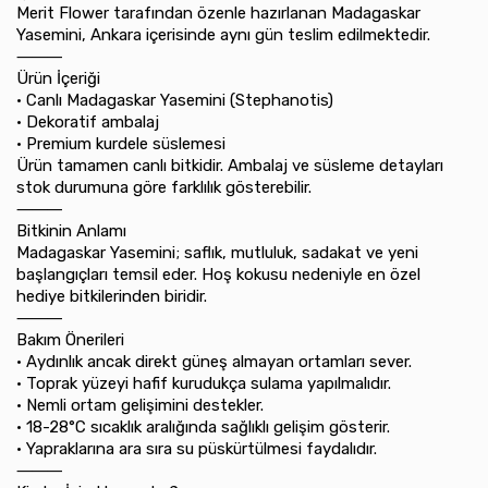
Merit Flower tarafından özenle hazırlanan Madagaskar
Yasemini, Ankara içerisinde aynı gün teslim edilmektedir.
⸻
Ürün İçeriği
•⁠ ⁠Canlı Madagaskar Yasemini (Stephanotis)
•⁠ ⁠Dekoratif ambalaj
•⁠ ⁠Premium kurdele süslemesi
Ürün tamamen canlı bitkidir. Ambalaj ve süsleme detayları
stok durumuna göre farklılık gösterebilir.
⸻
Bitkinin Anlamı
Madagaskar Yasemini; saflık, mutluluk, sadakat ve yeni
başlangıçları temsil eder. Hoş kokusu nedeniyle en özel
hediye bitkilerinden biridir.
⸻
Bakım Önerileri
•⁠ ⁠Aydınlık ancak direkt güneş almayan ortamları sever.
•⁠ ⁠Toprak yüzeyi hafif kurudukça sulama yapılmalıdır.
•⁠ ⁠Nemli ortam gelişimini destekler.
•⁠ ⁠18-28°C sıcaklık aralığında sağlıklı gelişim gösterir.
•⁠ ⁠Yapraklarına ara sıra su püskürtülmesi faydalıdır.
⸻