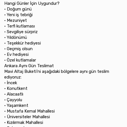
Hangi Günler İçin Uygundur?
•⁠ ⁠Doğum günü
•⁠ ⁠Yeni iş tebriği
•⁠ ⁠Mezuniyet
•⁠ ⁠Terfi kutlaması
•⁠ ⁠Sevgiliye sürpriz
•⁠ ⁠Yıldönümü
•⁠ ⁠Teşekkür hediyesi
•⁠ ⁠Geçmiş olsun
•⁠ ⁠Ev hediyesi
•⁠ ⁠Özel kutlamalar
Ankara Aynı Gün Teslimat
Mavi Altaj Buketi’ni aşağıdaki bölgelere aynı gün teslim
ediyoruz:
•⁠ ⁠İncek
•⁠ ⁠Konutkent
•⁠ ⁠Alacaatlı
•⁠ ⁠Çayyolu
•⁠ ⁠Yaşamkent
•⁠ ⁠Mustafa Kemal Mahallesi
•⁠ ⁠Üniversiteler Mahallesi
•⁠ ⁠Kızılırmak Mahallesi