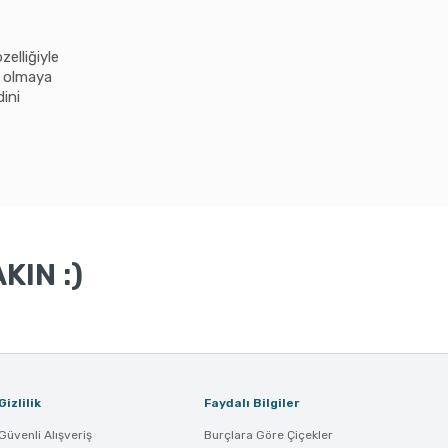
elliğiyle
i olmaya
ini
KIN :)
Gizlilik
Faydalı Bilgiler
Güvenli Alışveriş
Burçlara Göre Çiçekler