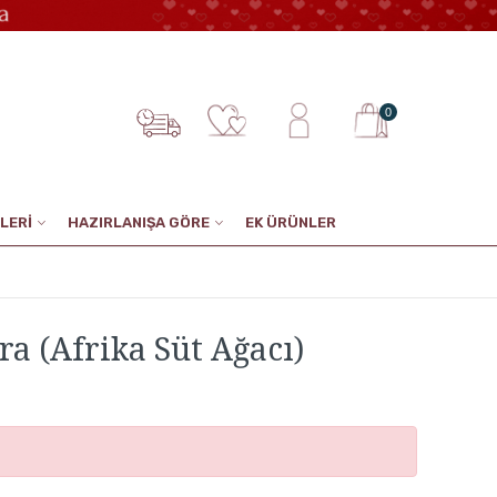
0
LERİ
HAZIRLANIŞA GÖRE
EK ÜRÜNLER
a (Afrika Süt Ağacı)