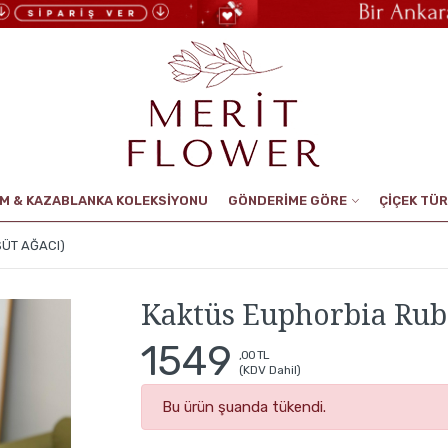
UM & KAZABLANKA KOLEKSİYONU
GÖNDERİME GÖRE
ÇİÇEK TÜR
SÜT AĞACI)
Kaktüs Euphorbia Rubr
1549
,00 TL
(KDV Dahil)
Bu ürün şuanda tükendi.