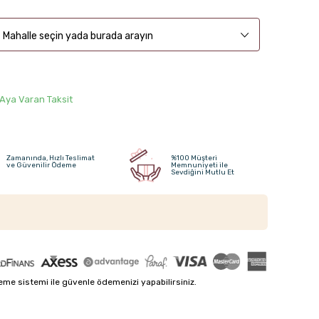
Mahalle seçin yada burada arayın
 Aya Varan Taksit
Zamanında, Hızlı Teslimat
%100 Müşteri
ve Güvenilir Ödeme
Memnuniyeti ile
Sevdiğini Mutlu Et
me sistemi ile güvenle ödemenizi yapabilirsiniz.