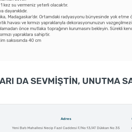
1 kez su vermeniz yeterli olacaktır.
a dayanıklıdır.
ika, Madagaskar'dır. Ortamdaki radyasyonu bünyesinde yok etme öz
tantik havası ve kırmızı yapraklarıyla dekorasyonunuzun vazgeçilmez
ulamadan önce mutlaka toprağının kurumasını bekleyin. Sürekli kend
ırmızı yapraklara sahiptir.
tim saksısında 40 cm
RI DA SEVMİŞTİN, UNUTMA SA
Adres
Yeni Batı Mahallesi Necip Fazıl Caddesi F/No:13/AT Dükkan No:35