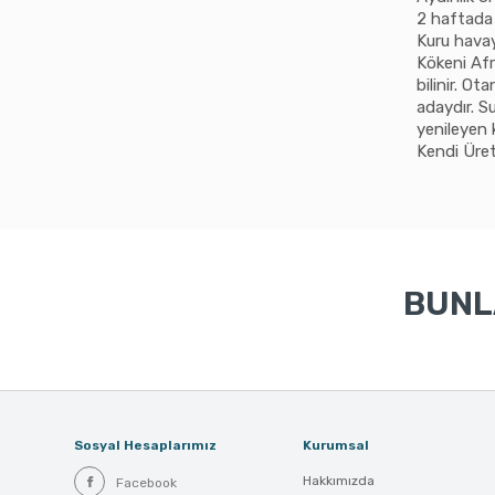
2 haftada 
Kuru havay
Kökeni Afr
bilinir. O
adaydır. S
yenileyen k
Kendi Üre
BUNLA
Sosyal Hesaplarımız
Kurumsal
Hakkımızda
Facebook