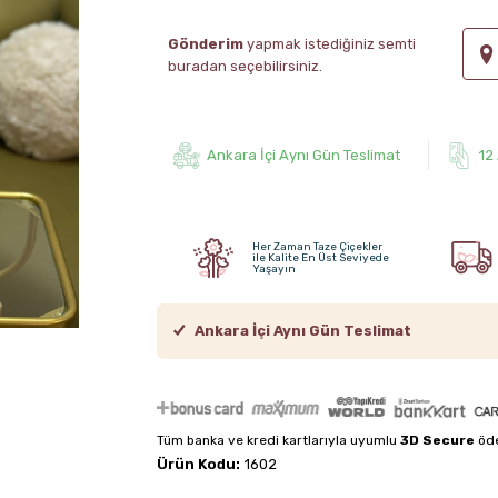
Gönderim
yapmak istediğiniz semti
buradan seçebilirsiniz.
Ankara İçi Aynı Gün Teslimat
12
Her Zaman Taze Çiçekler
ile Kalite En Üst Seviyede
Yaşayın
Ankara İçi Aynı Gün Teslimat
Tüm banka ve kredi kartlarıyla uyumlu
3D Secure
öde
Ürün Kodu:
1602